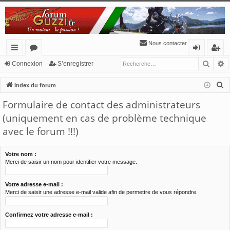
Nous contacter
Reche
R
cc
or
o
’e
Connexion
S’enregistrer
ès
u
n
nr
R
Index du forum
ra
m
ne
eg
e
Formulaire de contact des administrateurs
c
pi
s
xi
ist
(uniquement en cas de problème technique
h
de
o
re
avec le forum !!!)
e
n
r
r
c
Votre nom :
Merci de saisir un nom pour identifier votre message.
h
e
Votre adresse e-mail :
r
Merci de saisir une adresse e-mail valide afin de permettre de vous répondre.
Confirmez votre adresse e-mail :