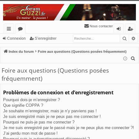
Nous contacter
Reche
R
cc
or
o
’e
Connexion
S’enregistrer
ès
u
n
nr
Index du forum
Foire aux questions (Questions posées fréquemment)
ra
m
ne
eg
R
e
pi
s
xi
ist
Foire aux questions (Questions posées
c
de
o
re
fréquemment)
h
n
r
e
Problèmes de connexion et d’enregistrement
r
Pourquoi dois-je m’enregistrer ?
c
Que signifie COPPA ?
h
Je souhaite m’enregistrer, mais je n’y parviens pas !
e
Je suis enregistré mais je ne peux pas me connecter !
r
Pourquoi ne puis-je pas me connecter ?
Je me suis enregistré par le passé mais je ne peux plus me connecter ?!
J’ai perdu mon mot de passe !
Pourquoi suis-je automatiquement déconnecté ?