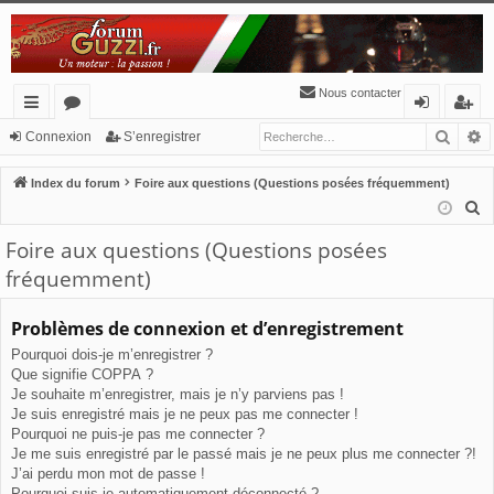
Nous contacter
Reche
R
cc
or
o
’e
Connexion
S’enregistrer
ès
u
n
nr
Index du forum
Foire aux questions (Questions posées fréquemment)
ra
m
ne
eg
R
e
pi
s
xi
ist
Foire aux questions (Questions posées
c
de
o
re
fréquemment)
h
n
r
e
Problèmes de connexion et d’enregistrement
r
Pourquoi dois-je m’enregistrer ?
c
Que signifie COPPA ?
h
Je souhaite m’enregistrer, mais je n’y parviens pas !
e
Je suis enregistré mais je ne peux pas me connecter !
r
Pourquoi ne puis-je pas me connecter ?
Je me suis enregistré par le passé mais je ne peux plus me connecter ?!
J’ai perdu mon mot de passe !
Pourquoi suis-je automatiquement déconnecté ?