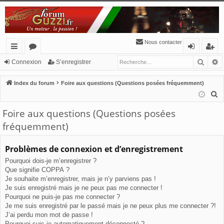
Nous contacter
Reche
R
cc
or
o
’e
Connexion
S’enregistrer
ès
u
n
nr
Index du forum
Foire aux questions (Questions posées fréquemment)
ra
m
ne
eg
R
e
pi
s
xi
ist
Foire aux questions (Questions posées
c
de
o
re
fréquemment)
h
n
r
e
Problèmes de connexion et d’enregistrement
r
Pourquoi dois-je m’enregistrer ?
c
Que signifie COPPA ?
h
Je souhaite m’enregistrer, mais je n’y parviens pas !
e
Je suis enregistré mais je ne peux pas me connecter !
r
Pourquoi ne puis-je pas me connecter ?
Je me suis enregistré par le passé mais je ne peux plus me connecter ?!
J’ai perdu mon mot de passe !
Pourquoi suis-je automatiquement déconnecté ?