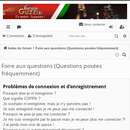
Nous contacter
Reche
R
cc
or
o
’e
Connexion
S’enregistrer
ès
u
n
nr
Index du forum
Foire aux questions (Questions posées fréquemment)
ra
m
ne
eg
R
e
pi
s
xi
ist
Foire aux questions (Questions posées
c
de
o
re
fréquemment)
h
n
r
e
Problèmes de connexion et d’enregistrement
r
Pourquoi dois-je m’enregistrer ?
c
Que signifie COPPA ?
h
Je souhaite m’enregistrer, mais je n’y parviens pas !
e
Je suis enregistré mais je ne peux pas me connecter !
r
Pourquoi ne puis-je pas me connecter ?
Je me suis enregistré par le passé mais je ne peux plus me connecter ?!
J’ai perdu mon mot de passe !
Pourquoi suis-je automatiquement déconnecté ?