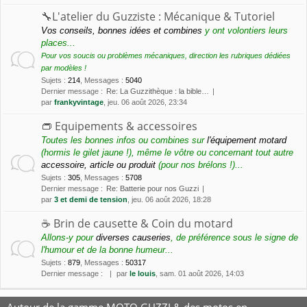
🔧L'atelier du Guzziste : Mécanique & Tutoriel
Vos conseils, bonnes idées et combines
y ont volontiers leurs
places...
Pour vos soucis ou problèmes mécaniques, direction les rubriques dédiées
par modèles !
Sujets
:
214
,
Messages
:
5040
Dernier message :
Re: La Guzzithèque : la bible…
par
frankyvintage
, jeu. 06 août 2026, 23:34
👝 Equipements & accessoires
Toutes les bonnes infos ou combines sur
l'équipement motard
(hormis le gilet jaune !), même le vôtre ou concernant tout autre
accessoire, article ou produit
(pour nos brélons !)...
Sujets
:
305
,
Messages
:
5708
Dernier message :
Re: Batterie pour nos Guzzi
par
3 et demi de tension
, jeu. 06 août 2026, 18:28
☕️ Brin de causette & Coin du motard
Allons-y pour
diverses causeries
, de préférence sous le signe de
l'humour et de la bonne humeur...
Sujets
:
879
,
Messages
:
50317
Dernier message :
par
le louis
, sam. 01 août 2026, 14:03
Autour de la gamme MOTO GUZZI & des motos en