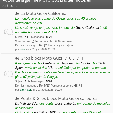
particulier
🏍 La Moto Guzzi California !
Le modèle le plus connu de Guzzi, avec ses 40 années
d'existence en 2011...
Un sacré virage est pris avec la nouvelle
Guzzi California
1400,
en cette fin novembre 2012 !
Sujets
:
441
,
Messages
:
8224
Sous-forum :
🏍 La nouvelle 1400 California
Dernier message :
Re: [California injectées] Ca…
par
atis
, mer. 29 juil. 2026, 20:03
🏍 Gros blocs Moto Guzzi V10 & V11
Il est question des
Centauro
&
Daytona
, des
Quota
, des
1100
Sport
, mais aussi des
V11
considérés par les puristes comme
l'un des derniers modèles de l'ère Guzzi, avant de passer sous le
giron d'Aprilia puis de Piaggio...
Sujets
:
210
,
Messages
:
5381
Dernier message :
Re: [V11] Pompe à essence HS ?
par
yannV11
, lun. 03 août 2026, 19:09
🏍 Petits & Gros blocs Moto Guzzi carburés
Du V35 au V75
, ces petits
blocs carburés
ont connu de multiples
déclinaisons...
Qu'ils soient
de 850 ou 1000 cc
, de nombreux modèles ont