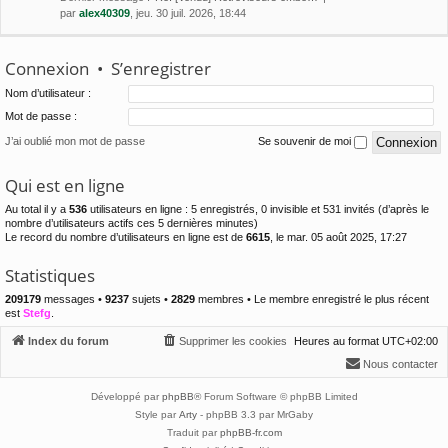
par
alex40309
, jeu. 30 juil. 2026, 18:44
Connexion
•
S’enregistrer
Nom d’utilisateur :
Mot de passe :
J’ai oublié mon mot de passe
Se souvenir de moi
Qui est en ligne
Au total il y a
536
utilisateurs en ligne : 5 enregistrés, 0 invisible et 531 invités (d’après le
nombre d’utilisateurs actifs ces 5 dernières minutes)
Le record du nombre d’utilisateurs en ligne est de
6615
, le mar. 05 août 2025, 17:27
Statistiques
209179
messages •
9237
sujets •
2829
membres • Le membre enregistré le plus récent
est
Stefg
.
Index du forum
Supprimer les cookies
Heures au format
UTC+02:00
Nous contacter
Développé par
phpBB
® Forum Software © phpBB Limited
Style par
Arty
- phpBB 3.3 par MrGaby
Traduit par
phpBB-fr.com