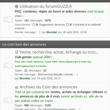
🛟 Utilisation du forumGUZZI.fr
FAQ, combines, règles du forum et aides diverses
sont là pour
vous...
Sujets
:
141
,
Messages
:
5076
Sous-forums :
🛟 Suggestions diverses
,
🛟 L'entraide & la solidarité
motarde
Dernier message :
par
Mondial
, jeu. 06 août 2026, 23:08
Le coin bon des annonces
🛒 Vente, recherche, achat, échange ou troc...
Vide-grenier
spécial 2RM !...
Pour info, toute annonce "sans effet" et/ou dépassant 6 mois est
automatiquement archivée...
Sujets
:
22
,
Messages
:
52
Dernier message :
[Recherche] Béquille centrale…
par
Mondial
, mar. 04 août 2026, 23:17
🧺 Archives du Coin des annonces
Tout ce qui concerne les
ventes, achats ou échanges clôturés
et
les
annonces de plus de 6 mois
seront archivés ici, afin de ne
pas polluer celles en cours...
Sujets
:
898
,
Messages
:
5169
Dernier message :
Re: [Vendu] Rétroviseurs embo…