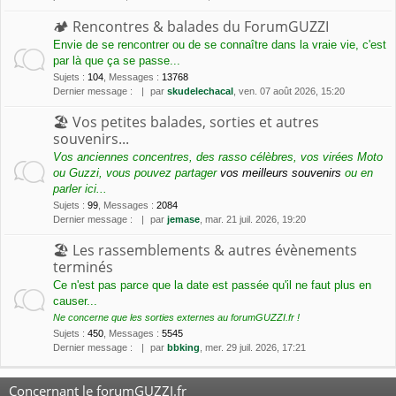
🏕 Rencontres & balades du ForumGUZZI
Envie de se rencontrer ou de se connaître dans la vraie vie, c'est
par là que ça se passe...
Sujets
:
104
,
Messages
:
13768
Dernier message :
par
skudelechacal
, ven. 07 août 2026, 15:20
🏖 Vos petites balades, sorties et autres
souvenirs...
Vos anciennes concentres, des rasso célèbres, vos virées Moto
ou Guzzi, vous pouvez partager
vos meilleurs souvenirs
ou en
parler ici...
Sujets
:
99
,
Messages
:
2084
Dernier message :
par
jemase
, mar. 21 juil. 2026, 19:20
🏖 Les rassemblements & autres évènements
terminés
Ce n'est pas parce que la date est passée qu'il ne faut plus en
causer...
Ne concerne que les sorties externes au forumGUZZI.fr !
Sujets
:
450
,
Messages
:
5545
Dernier message :
par
bbking
, mer. 29 juil. 2026, 17:21
Concernant le forumGUZZI.fr