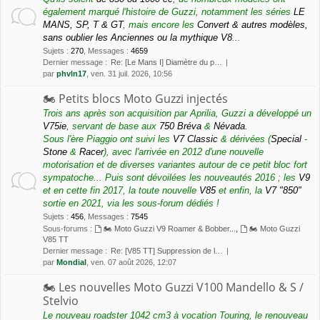
également marqué l'histoire de Guzzi, notamment les séries
LE
MANS, SP, T & GT
, mais encore les
Convert & autres modèles,
sans oublier les Anciennes ou la mythique V8
...
Sujets
:
270
,
Messages
:
4659
Dernier message :
Re: [Le Mans I] Diamètre du p…
par
phvln17
, ven. 31 juil. 2026, 10:56
🏍 Petits blocs Moto Guzzi injectés
Trois ans après son acquisition par Aprilia, Guzzi a développé un
V75ie
, servant de base aux
750 Bréva
&
Névada
.
Sous l'ère Piaggio ont suivi les
V7 Classic
& dérivées (
Special
-
Stone
&
Racer
), avec l'arrivée en 2012 d'une nouvelle
motorisation et de diverses variantes autour de ce petit bloc fort
sympatoche... Puis sont dévoilées les nouveautés 2016 ; les
V9
et en cette fin 2017, la toute nouvelle
V85
et enfin, la
V7 "850"
sortie en 2021, via les sous-forum dédiés !
Sujets
:
456
,
Messages
:
7545
Sous-forums :
🏍 Moto Guzzi V9 Roamer & Bobber...
,
🏍 Moto Guzzi
V85 TT
Dernier message :
Re: [V85 TT] Suppression de l…
par
Mondial
, ven. 07 août 2026, 12:07
🏍 Les nouvelles Moto Guzzi V100 Mandello & S /
Stelvio
Le nouveau roadster 1042 cm3 à vocation Touring, le renouveau