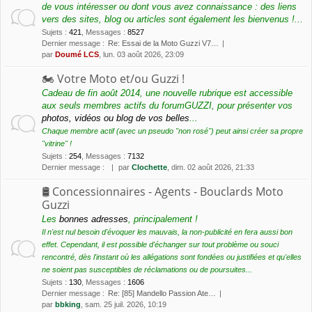
de vous intéresser ou dont vous avez connaissance : des liens
vers des sites, blog ou articles sont également les bienvenus !...
Sujets
:
421
,
Messages
:
8527
Dernier message :
Re: Essai de la Moto Guzzi V7…
par
Doumé LCS
, lun. 03 août 2026, 23:09
🏍 Votre Moto et/ou Guzzi !
Cadeau de fin août 2014, une nouvelle rubrique est accessible
aux seuls membres actifs du forumGUZZI, pour présenter vos
photos, vidéos ou blog de vos belles
...
Chaque membre actif (avec un pseudo "non rosé") peut ainsi créer sa propre
"vitrine" !
Sujets
:
254
,
Messages
:
7132
Dernier message :
par
Clochette
, dim. 02 août 2026, 21:33
🛢 Concessionnaires - Agents - Bouclards Moto
Guzzi
Les
bonnes adresses
, principalement !
Il n'est nul besoin d'évoquer les mauvais, la non-publicité en fera aussi bon
effet. Cependant, il est possible d'échanger sur tout problème ou souci
rencontré, dès l'instant où les allégations sont fondées ou justifiées et qu'elles
ne soient pas susceptibles de réclamations ou de poursuites...
Sujets
:
130
,
Messages
:
1606
Dernier message :
Re: [85] Mandello Passion Ate…
par
bbking
, sam. 25 juil. 2026, 10:19