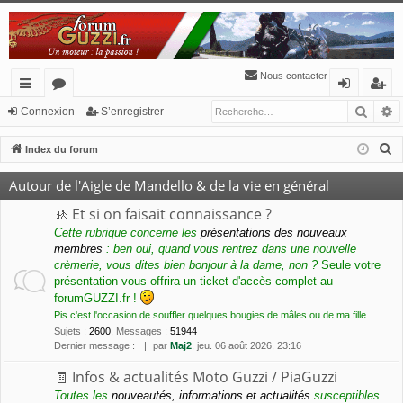
Nous contacter
Reche
R
cc
or
o
’e
Connexion
S’enregistrer
ès
u
n
nr
R
Index du forum
ra
m
ne
eg
e
Autour de l'Aigle de Mandello & de la vie en général
c
pi
s
xi
ist
h
🚸 Et si on faisait connaissance ?
de
o
re
e
Cette rubrique concerne les
présentations des nouveaux
membres
: ben oui, quand vous rentrez dans une nouvelle
n
r
r
crèmerie, vous dites bien bonjour à la dame, non ?
Seule votre
c
présentation vous offrira un ticket d'accès complet au
h
forumGUZZI.fr !
e
Pis c'est l'occasion de souffler quelques bougies de mâles ou de ma fille...
r
Sujets
:
2600
,
Messages
:
51944
Dernier message :
par
Maj2
, jeu. 06 août 2026, 23:16
🧾 Infos & actualités Moto Guzzi / PiaGuzzi
Toutes les
nouveautés, informations et actualités
susceptibles