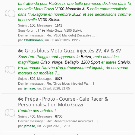
tant attendu pour PiaGuzzi, une belle promesse déclinée dans la
nouvelle Moto Guzzi
V100 Mandello & S
enfin commercialisée
dans l’Hexagone en novembre 2022, et ses déclinaisons comme
la nouvelle
V100 Stelvio
...
Sujets
:
100
,
Messages
:
1141
Sous-forum :
🏍 Moto Guzzi V100 Stelvio
Dernier message :
Re: [V100 Mandello] Décatalys…
par
Chablisman
, lun. 03 août 2026, 19:25
🏍 Gros blocs Moto Guzzi injectés 2V, 4V & 8V
Sous l'ère Piaggio sont apparues la
Bréva
, mais aussi les
magnifiques
Griso
,
Norge
,
Bellagio
,
1200 Sport
et autres
Stelvio
.
En attendant l'arrivée d'un refroidissement liquide, de nouveaux
moteurs ou modèles ?...
Sujets
:
502
,
Messages
:
8075
Dernier message :
Re: [Gros blocs injectés] Fai…
par
jemase
, lun. 27 juil. 2026, 21:05
🏍 Prépa - Proto - Course - Cafe Racer &
Personnalisation Moto Guzzi
L'entrée des artistes !...
Sujets
:
408
,
Messages
:
6705
Dernier message :
Re: [Renard] Renard motorcycl…
par
jemase
, lun. 22 juin 2026, 12:37