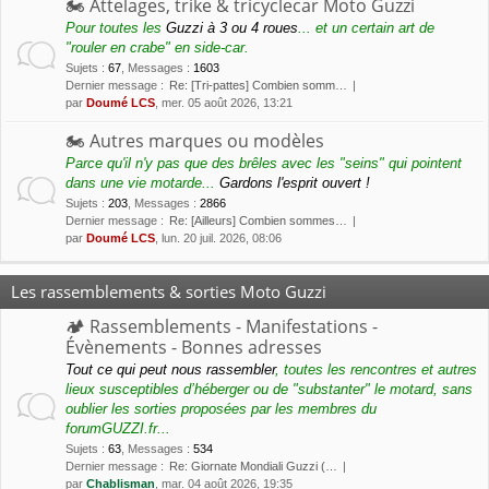
🏍 Attelages, trike & tricyclecar Moto Guzzi
Pour toutes les
Guzzi à 3 ou 4 roues
... et un certain art de
"rouler en crabe" en side-car.
Sujets
:
67
,
Messages
:
1603
Dernier message :
Re: [Tri-pattes] Combien somm…
par
Doumé LCS
, mer. 05 août 2026, 13:21
🏍 Autres marques ou modèles
Parce qu'il n'y pas que des brêles avec les "seins" qui pointent
dans une vie motarde...
Gardons l'esprit ouvert !
Sujets
:
203
,
Messages
:
2866
Dernier message :
Re: [Ailleurs] Combien sommes…
par
Doumé LCS
, lun. 20 juil. 2026, 08:06
Les rassemblements & sorties Moto Guzzi
🏕 Rassemblements - Manifestations -
Évènements - Bonnes adresses
Tout ce qui peut nous rassembler
, toutes les rencontres et autres
lieux susceptibles d’héberger ou de "substanter" le motard, sans
oublier les sorties proposées par les membres du
forumGUZZI.fr...
Sujets
:
63
,
Messages
:
534
Dernier message :
Re: Giornate Mondiali Guzzi (…
par
Chablisman
, mar. 04 août 2026, 19:35