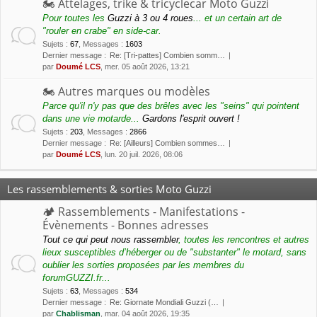
🏍 Attelages, trike & tricyclecar Moto Guzzi
Pour toutes les
Guzzi à 3 ou 4 roues
... et un certain art de
"rouler en crabe" en side-car.
Sujets
:
67
,
Messages
:
1603
Dernier message :
Re: [Tri-pattes] Combien somm…
par
Doumé LCS
, mer. 05 août 2026, 13:21
🏍 Autres marques ou modèles
Parce qu'il n'y pas que des brêles avec les "seins" qui pointent
dans une vie motarde...
Gardons l'esprit ouvert !
Sujets
:
203
,
Messages
:
2866
Dernier message :
Re: [Ailleurs] Combien sommes…
par
Doumé LCS
, lun. 20 juil. 2026, 08:06
Les rassemblements & sorties Moto Guzzi
🏕 Rassemblements - Manifestations -
Évènements - Bonnes adresses
Tout ce qui peut nous rassembler
, toutes les rencontres et autres
lieux susceptibles d’héberger ou de "substanter" le motard, sans
oublier les sorties proposées par les membres du
forumGUZZI.fr...
Sujets
:
63
,
Messages
:
534
Dernier message :
Re: Giornate Mondiali Guzzi (…
par
Chablisman
, mar. 04 août 2026, 19:35