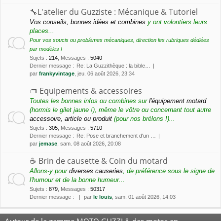
🔧L'atelier du Guzziste : Mécanique & Tutoriel
Vos conseils, bonnes idées et combines
y ont volontiers leurs
places...
Pour vos soucis ou problèmes mécaniques, direction les rubriques dédiées
par modèles !
Sujets
:
214
,
Messages
:
5040
Dernier message :
Re: La Guzzithèque : la bible…
par
frankyvintage
, jeu. 06 août 2026, 23:34
👝 Equipements & accessoires
Toutes les bonnes infos ou combines sur
l'équipement motard
(hormis le gilet jaune !), même le vôtre ou concernant tout autre
accessoire, article ou produit
(pour nos brélons !)...
Sujets
:
305
,
Messages
:
5710
Dernier message :
Re: Pose et branchement d'un …
par
jemase
, sam. 08 août 2026, 20:08
☕️ Brin de causette & Coin du motard
Allons-y pour
diverses causeries
, de préférence sous le signe de
l'humour et de la bonne humeur...
Sujets
:
879
,
Messages
:
50317
Dernier message :
par
le louis
, sam. 01 août 2026, 14:03
Autour de la gamme MOTO GUZZI & des motos en