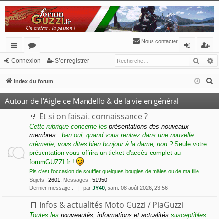
Nous contacter
Reche
R
cc
or
o
’e
Connexion
S’enregistrer
ès
u
n
nr
R
Index du forum
ra
m
ne
eg
e
Autour de l'Aigle de Mandello & de la vie en général
c
pi
s
xi
ist
h
🚸 Et si on faisait connaissance ?
de
o
re
e
Cette rubrique concerne les
présentations des nouveaux
membres
: ben oui, quand vous rentrez dans une nouvelle
n
r
r
crèmerie, vous dites bien bonjour à la dame, non ?
Seule votre
c
présentation vous offrira un ticket d'accès complet au
h
forumGUZZI.fr !
e
Pis c'est l'occasion de souffler quelques bougies de mâles ou de ma fille...
r
Sujets
:
2601
,
Messages
:
51950
Dernier message :
par
JY40
, sam. 08 août 2026, 23:56
🧾 Infos & actualités Moto Guzzi / PiaGuzzi
Toutes les
nouveautés, informations et actualités
susceptibles