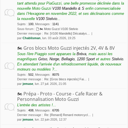
tant attendu pour PiaGuzzi, une belle promesse déclinée dans la
nouvelle Moto Guzzi
V100 Mandello & S
enfin commercialisée
dans l’Hexagone en novembre 2022, et ses déclinaisons comme
la nouvelle
V100 Stelvio
...
Sujets
:
100
,
Messages
:
1141
Sous-forum :
🏍 Moto Guzzi V100 Stelvio
Dernier message :
Re: [V100 Mandello] Décatalys…
par
Chablisman
, lun. 03 août 2026, 19:25
🏍 Gros blocs Moto Guzzi injectés 2V, 4V & 8V
Sous l'ère Piaggio sont apparues la
Bréva
, mais aussi les
magnifiques
Griso
,
Norge
,
Bellagio
,
1200 Sport
et autres
Stelvio
.
En attendant l'arrivée d'un refroidissement liquide, de nouveaux
moteurs ou modèles ?...
Sujets
:
502
,
Messages
:
8075
Dernier message :
Re: [Gros blocs injectés] Fai…
par
jemase
, lun. 27 juil. 2026, 21:05
🏍 Prépa - Proto - Course - Cafe Racer &
Personnalisation Moto Guzzi
L'entrée des artistes !...
Sujets
:
408
,
Messages
:
6705
Dernier message :
Re: [Renard] Renard motorcycl…
par
jemase
, lun. 22 juin 2026, 12:37