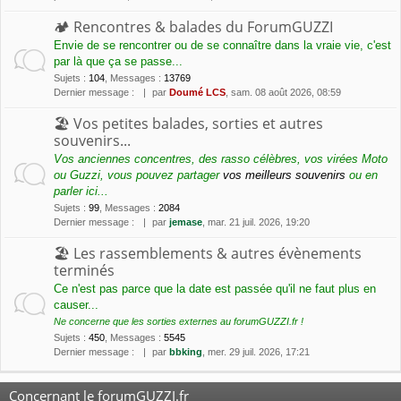
🏕 Rencontres & balades du ForumGUZZI
Envie de se rencontrer ou de se connaître dans la vraie vie, c'est
par là que ça se passe...
Sujets
:
104
,
Messages
:
13769
Dernier message :
par
Doumé LCS
, sam. 08 août 2026, 08:59
🏖 Vos petites balades, sorties et autres
souvenirs...
Vos anciennes concentres, des rasso célèbres, vos virées Moto
ou Guzzi, vous pouvez partager
vos meilleurs souvenirs
ou en
parler ici...
Sujets
:
99
,
Messages
:
2084
Dernier message :
par
jemase
, mar. 21 juil. 2026, 19:20
🏖 Les rassemblements & autres évènements
terminés
Ce n'est pas parce que la date est passée qu'il ne faut plus en
causer...
Ne concerne que les sorties externes au forumGUZZI.fr !
Sujets
:
450
,
Messages
:
5545
Dernier message :
par
bbking
, mer. 29 juil. 2026, 17:21
Concernant le forumGUZZI.fr