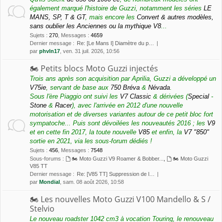
également marqué l'histoire de Guzzi, notamment les séries
LE
MANS, SP, T & GT
, mais encore les
Convert & autres modèles,
sans oublier les Anciennes ou la mythique V8
...
Sujets
:
270
,
Messages
:
4659
Dernier message :
Re: [Le Mans I] Diamètre du p…
par
phvln17
, ven. 31 juil. 2026, 10:56
🏍 Petits blocs Moto Guzzi injectés
Trois ans après son acquisition par Aprilia, Guzzi a développé un
V75ie
, servant de base aux
750 Bréva
&
Névada
.
Sous l'ère Piaggio ont suivi les
V7 Classic
& dérivées (
Special
-
Stone
&
Racer
), avec l'arrivée en 2012 d'une nouvelle
motorisation et de diverses variantes autour de ce petit bloc fort
sympatoche... Puis sont dévoilées les nouveautés 2016 ; les
V9
et en cette fin 2017, la toute nouvelle
V85
et enfin, la
V7 "850"
sortie en 2021, via les sous-forum dédiés !
Sujets
:
456
,
Messages
:
7548
Sous-forums :
🏍 Moto Guzzi V9 Roamer & Bobber...
,
🏍 Moto Guzzi
V85 TT
Dernier message :
Re: [V85 TT] Suppression de l…
par
Mondial
, sam. 08 août 2026, 10:58
🏍 Les nouvelles Moto Guzzi V100 Mandello & S /
Stelvio
Le nouveau roadster 1042 cm3 à vocation Touring, le renouveau