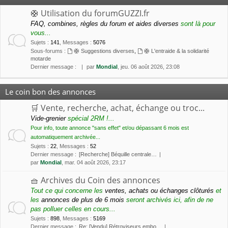
🛟 Utilisation du forumGUZZI.fr
FAQ, combines, règles du forum et aides diverses
sont là pour
vous...
Sujets
:
141
,
Messages
:
5076
Sous-forums :
🛟 Suggestions diverses
,
🛟 L'entraide & la solidarité
motarde
Dernier message :
par
Mondial
, jeu. 06 août 2026, 23:08
Le coin bon des annonces
🛒 Vente, recherche, achat, échange ou troc...
Vide-grenier
spécial 2RM !...
Pour info, toute annonce "sans effet" et/ou dépassant 6 mois est
automatiquement archivée...
Sujets
:
22
,
Messages
:
52
Dernier message :
[Recherche] Béquille centrale…
par
Mondial
, mar. 04 août 2026, 23:17
🧺 Archives du Coin des annonces
Tout ce qui concerne les
ventes, achats ou échanges clôturés
et
les
annonces de plus de 6 mois
seront archivés ici, afin de ne
pas polluer celles en cours...
Sujets
:
898
,
Messages
:
5169
Dernier message :
Re: [Vendu] Rétroviseurs embo…