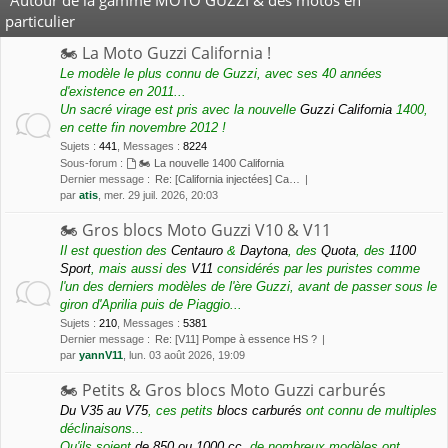
particulier
🏍 La Moto Guzzi California !
Le modèle le plus connu de Guzzi, avec ses 40 années
d'existence en 2011...
Un sacré virage est pris avec la nouvelle
Guzzi California
1400,
en cette fin novembre 2012 !
Sujets
:
441
,
Messages
:
8224
Sous-forum :
🏍 La nouvelle 1400 California
Dernier message :
Re: [California injectées] Ca…
par
atis
, mer. 29 juil. 2026, 20:03
🏍 Gros blocs Moto Guzzi V10 & V11
Il est question des
Centauro
&
Daytona
, des
Quota
, des
1100
Sport
, mais aussi des
V11
considérés par les puristes comme
l'un des derniers modèles de l'ère Guzzi, avant de passer sous le
giron d'Aprilia puis de Piaggio...
Sujets
:
210
,
Messages
:
5381
Dernier message :
Re: [V11] Pompe à essence HS ?
par
yannV11
, lun. 03 août 2026, 19:09
🏍 Petits & Gros blocs Moto Guzzi carburés
Du V35 au V75
, ces petits
blocs carburés
ont connu de multiples
déclinaisons...
Qu'ils soient
de 850 ou 1000 cc
, de nombreux modèles ont