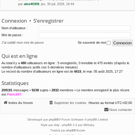
par
alex40309
, jeu. 30 juil. 2026, 18:44
Connexion
•
S’enregistrer
Nom d’utilisateur :
Mot de passe :
J’ai oublié mon mot de passe
Se souvenir de moi
Qui est en ligne
Au total il y a
480
utilisateurs en ligne : 5 enregistrés, 0 invisible et 475 invités (d’après le
nombre d’utilisateurs actifs ces 5 dernières minutes)
Le record du nombre d’utilisateurs en ligne est de
6615
, le mar. 05 août 2025, 17:27
Statistiques
209191
messages •
9238
sujets •
2832
membres • Le membre enregistré le plus récent
est
Patrick57
.
Index du forum
Supprimer les cookies
Heures au format
UTC+02:00
Nous contacter
Développé par
phpBB
® Forum Software © phpBB Limited
Style par
Arty
- phpBB 3.3 par MrGaby
Traduit par
phpBB-fr.com