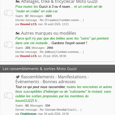
🏍 Attelages, trike & tricyclecar Moto Guzzi
Pour toutes les
Guzzi à 3 ou 4 roues
... et un certain art de
"rouler en crabe" en side-car.
Sujets
:
67
,
Messages
:
1603
Dernier message :
Re: [Tri-pattes] Combien somm…
par
Doumé LCS
, mer. 05 août 2026, 13:21
🏍 Autres marques ou modèles
Parce qu'il n'y pas que des brêles avec les "seins" qui pointent
dans une vie motarde...
Gardons l'esprit ouvert !
Sujets
:
203
,
Messages
:
2866
Dernier message :
Re: [Ailleurs] Combien sommes…
par
Doumé LCS
, lun. 20 juil. 2026, 08:06
Les rassemblements & sorties Moto Guzzi
🏕 Rassemblements - Manifestations -
Évènements - Bonnes adresses
Tout ce qui peut nous rassembler
, toutes les rencontres et autres
lieux susceptibles d’héberger ou de "substanter" le motard, sans
oublier les sorties proposées par les membres du
forumGUZZI.fr...
Sujets
:
63
,
Messages
:
534
Dernier message :
Re: Giornate Mondiali Guzzi (…
par
Chablisman
, mar. 04 août 2026, 19:35