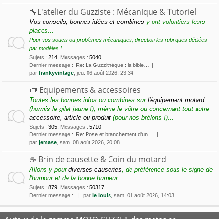
🔧L'atelier du Guzziste : Mécanique & Tutoriel
Vos conseils, bonnes idées et combines
y ont volontiers leurs
places...
Pour vos soucis ou problèmes mécaniques, direction les rubriques dédiées
par modèles !
Sujets
:
214
,
Messages
:
5040
Dernier message :
Re: La Guzzithèque : la bible…
par
frankyvintage
, jeu. 06 août 2026, 23:34
👝 Equipements & accessoires
Toutes les bonnes infos ou combines sur
l'équipement motard
(hormis le gilet jaune !), même le vôtre ou concernant tout autre
accessoire, article ou produit
(pour nos brélons !)...
Sujets
:
305
,
Messages
:
5710
Dernier message :
Re: Pose et branchement d'un …
par
jemase
, sam. 08 août 2026, 20:08
☕️ Brin de causette & Coin du motard
Allons-y pour
diverses causeries
, de préférence sous le signe de
l'humour et de la bonne humeur...
Sujets
:
879
,
Messages
:
50317
Dernier message :
par
le louis
, sam. 01 août 2026, 14:03
Autour de la gamme MOTO GUZZI & des motos en