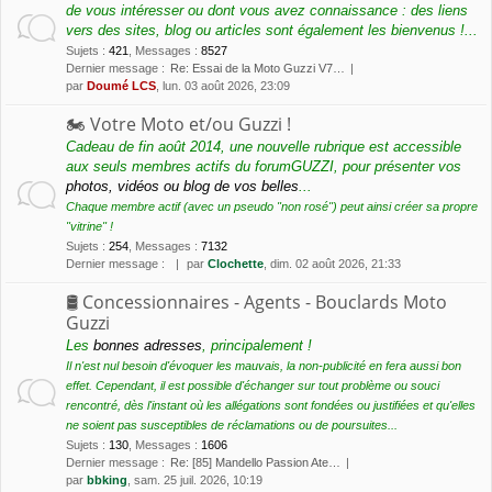
de vous intéresser ou dont vous avez connaissance : des liens
vers des sites, blog ou articles sont également les bienvenus !...
Sujets
:
421
,
Messages
:
8527
Dernier message :
Re: Essai de la Moto Guzzi V7…
par
Doumé LCS
, lun. 03 août 2026, 23:09
🏍 Votre Moto et/ou Guzzi !
Cadeau de fin août 2014, une nouvelle rubrique est accessible
aux seuls membres actifs du forumGUZZI, pour présenter vos
photos, vidéos ou blog de vos belles
...
Chaque membre actif (avec un pseudo "non rosé") peut ainsi créer sa propre
"vitrine" !
Sujets
:
254
,
Messages
:
7132
Dernier message :
par
Clochette
, dim. 02 août 2026, 21:33
🛢 Concessionnaires - Agents - Bouclards Moto
Guzzi
Les
bonnes adresses
, principalement !
Il n'est nul besoin d'évoquer les mauvais, la non-publicité en fera aussi bon
effet. Cependant, il est possible d'échanger sur tout problème ou souci
rencontré, dès l'instant où les allégations sont fondées ou justifiées et qu'elles
ne soient pas susceptibles de réclamations ou de poursuites...
Sujets
:
130
,
Messages
:
1606
Dernier message :
Re: [85] Mandello Passion Ate…
par
bbking
, sam. 25 juil. 2026, 10:19