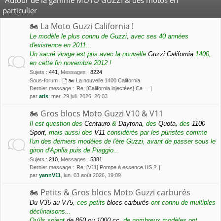
particulier
🏍 La Moto Guzzi California !
Le modèle le plus connu de Guzzi, avec ses 40 années
d'existence en 2011...
Un sacré virage est pris avec la nouvelle
Guzzi California
1400,
en cette fin novembre 2012 !
Sujets
:
441
,
Messages
:
8224
Sous-forum :
🏍 La nouvelle 1400 California
Dernier message :
Re: [California injectées] Ca…
par
atis
, mer. 29 juil. 2026, 20:03
🏍 Gros blocs Moto Guzzi V10 & V11
Il est question des
Centauro
&
Daytona
, des
Quota
, des
1100
Sport
, mais aussi des
V11
considérés par les puristes comme
l'un des derniers modèles de l'ère Guzzi, avant de passer sous le
giron d'Aprilia puis de Piaggio...
Sujets
:
210
,
Messages
:
5381
Dernier message :
Re: [V11] Pompe à essence HS ?
par
yannV11
, lun. 03 août 2026, 19:09
🏍 Petits & Gros blocs Moto Guzzi carburés
Du V35 au V75
, ces petits
blocs carburés
ont connu de multiples
déclinaisons...
Qu'ils soient
de 850 ou 1000 cc
, de nombreux modèles ont