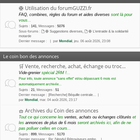
🛟 Utilisation du forumGUZZI.fr
FAQ, combines, règles du forum et aides diverses
sont là pour
vous...
Sujets
:
141
,
Messages
:
5076
Sous-forums :
🛟 Suggestions diverses
,
🛟 L'entraide & la solidarité
motarde
Dernier message :
par
Mondial
, jeu. 06 août 2026, 23:08
Le coin bon des annonces
🛒 Vente, recherche, achat, échange ou troc...
Vide-grenier
spécial 2RM !...
Pour info, toute annonce "sans effet" et/ou dépassant 6 mois est
automatiquement archivée...
Sujets
:
21
,
Messages
:
51
Dernier message :
[Recherche] Béquille centrale…
par
Mondial
, mar. 04 août 2026, 23:17
🧺 Archives du Coin des annonces
Tout ce qui concerne les
ventes, achats ou échanges clôturés
et
les
annonces de plus de 6 mois
seront archivés ici, afin de ne
pas polluer celles en cours...
Sujets
:
899
,
Messages
:
5170
Dernier message :
Re: [Vendu] Rétroviseurs embo…