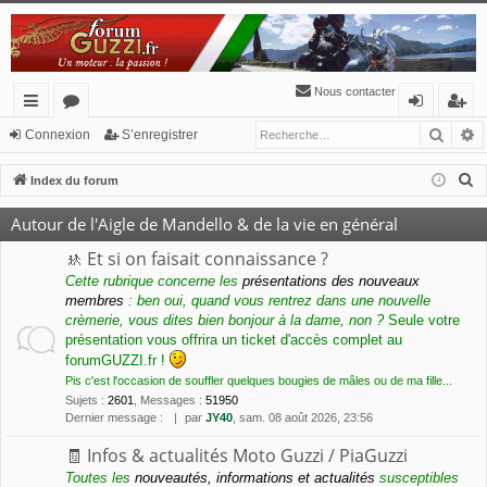
Nous contacter
Reche
R
cc
or
o
’e
Connexion
S’enregistrer
ès
u
n
nr
R
Index du forum
ra
m
ne
eg
e
Autour de l'Aigle de Mandello & de la vie en général
c
pi
s
xi
ist
h
🚸 Et si on faisait connaissance ?
de
o
re
e
Cette rubrique concerne les
présentations des nouveaux
membres
: ben oui, quand vous rentrez dans une nouvelle
n
r
r
crèmerie, vous dites bien bonjour à la dame, non ?
Seule votre
c
présentation vous offrira un ticket d'accès complet au
h
forumGUZZI.fr !
e
Pis c'est l'occasion de souffler quelques bougies de mâles ou de ma fille...
r
Sujets
:
2601
,
Messages
:
51950
Dernier message :
par
JY40
, sam. 08 août 2026, 23:56
🧾 Infos & actualités Moto Guzzi / PiaGuzzi
Toutes les
nouveautés, informations et actualités
susceptibles