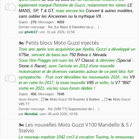
également marqué l'histoire de Guzzi, notamment les séries
LE
MANS, SP, T & GT
, mais encore les
Convert & autres modèles,
sans oublier les Anciennes ou la mythique V8
...
Sujets
:
270
,
Messages
:
4659
Dernier message :
Re: [Le Mans I] Diamètre du p…
par
phvln17
, ven. 31 juil. 2026, 10:56
🏍 Petits blocs Moto Guzzi injectés
Trois ans après son acquisition par Aprilia, Guzzi a développé un
V75ie
, servant de base aux
750 Bréva
&
Névada
.
Sous l'ère Piaggio ont suivi les
V7 Classic
& dérivées (
Special
-
Stone
&
Racer
), avec l'arrivée en 2012 d'une nouvelle
motorisation et de diverses variantes autour de ce petit bloc fort
sympatoche... Puis sont dévoilées les nouveautés 2016 ; les
V9
et en cette fin 2017, la toute nouvelle
V85
et enfin, la
V7 "850"
sortie en 2021, via les sous-forum dédiés !
Sujets
:
456
,
Messages
:
7548
Sous-forums :
🏍 Moto Guzzi V9 Roamer & Bobber...
,
🏍 Moto Guzzi
V85 TT
Dernier message :
Re: [V85 TT] Suppression de l…
par
Mondial
, sam. 08 août 2026, 10:58
🏍 Les nouvelles Moto Guzzi V100 Mandello & S /
Stelvio
Le nouveau roadster 1042 cm3 à vocation Touring, le renouveau