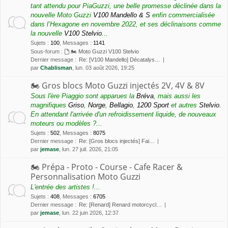
tant attendu pour PiaGuzzi, une belle promesse déclinée dans la
nouvelle Moto Guzzi
V100 Mandello & S
enfin commercialisée
dans l’Hexagone en novembre 2022, et ses déclinaisons comme
la nouvelle
V100 Stelvio
...
Sujets
:
100
,
Messages
:
1141
Sous-forum :
🏍 Moto Guzzi V100 Stelvio
Dernier message :
Re: [V100 Mandello] Décatalys…
par
Chablisman
, lun. 03 août 2026, 19:25
🏍 Gros blocs Moto Guzzi injectés 2V, 4V & 8V
Sous l'ère Piaggio sont apparues la
Bréva
, mais aussi les
magnifiques
Griso
,
Norge
,
Bellagio
,
1200 Sport
et autres
Stelvio
.
En attendant l'arrivée d'un refroidissement liquide, de nouveaux
moteurs ou modèles ?...
Sujets
:
502
,
Messages
:
8075
Dernier message :
Re: [Gros blocs injectés] Fai…
par
jemase
, lun. 27 juil. 2026, 21:05
🏍 Prépa - Proto - Course - Cafe Racer &
Personnalisation Moto Guzzi
L'entrée des artistes !...
Sujets
:
408
,
Messages
:
6705
Dernier message :
Re: [Renard] Renard motorcycl…
par
jemase
, lun. 22 juin 2026, 12:37