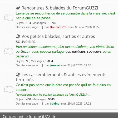
🏕 Rencontres & balades du ForumGUZZI
Envie de se rencontrer ou de se connaître dans la vraie vie, c'est
par là que ça se passe...
Sujets
:
104
,
Messages
:
13769
Dernier message :
par
Doumé LCS
, sam. 08 août 2026, 08:59
🏖 Vos petites balades, sorties et autres
souvenirs...
Vos anciennes concentres, des rasso célèbres, vos virées Moto
ou Guzzi, vous pouvez partager
vos meilleurs souvenirs
ou en
parler ici...
Sujets
:
99
,
Messages
:
2084
Dernier message :
par
jemase
, mar. 21 juil. 2026, 19:20
🏖 Les rassemblements & autres évènements
terminés
Ce n'est pas parce que la date est passée qu'il ne faut plus en
causer...
Ne concerne que les sorties externes au forumGUZZI.fr !
Sujets
:
450
,
Messages
:
5545
Dernier message :
par
bbking
, mer. 29 juil. 2026, 17:21
Concernant le forumGUZZI.fr