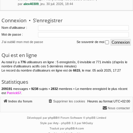
par
alex40309
, jeu. 30 juil. 2026, 18:44
Connexion
•
S’enregistrer
Nom d’utilisateur :
Mot de passe :
J’ai oublié mon mot de passe
Se souvenir de moi
Qui est en ligne
Au total il y a
776
utilisateurs en ligne : 5 enregistrés, 0 invisible et 771 invités (d’après le
nombre d’utilisateurs actifs ces 5 dernières minutes)
Le record du nombre d’utilisateurs en ligne est de
6615
, le mar. 05 août 2025, 17:27
Statistiques
209191
messages •
9238
sujets •
2832
membres • Le membre enregistré le plus récent
est
Patrick57
.
Index du forum
Supprimer les cookies
Heures au format
UTC+02:00
Nous contacter
Développé par
phpBB
® Forum Software © phpBB Limited
Style par
Arty
- phpBB 3.3 par MrGaby
Traduit par
phpBB-fr.com