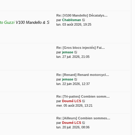
m
e
d
e
e
s
r
Re: [V100 Mandello] Décatalys…
s
n
V
par
Chablisman
a
i
oto Guzzi
V100 Mandello & S
o
lun. 03 août 2026, 19:25
g
e
i
e
r
r
m
l
e
e
s
d
Re: [Gros blocs injectés] Fai…
s
e
V
par
jemase
a
r
o
lun. 27 juil. 2026, 21:05
g
n
i
e
i
r
e
l
r
e
Re: [Renard] Renard motorcycl…
m
d
V
par
jemase
e
e
o
lun. 22 juin 2026, 12:37
s
r
i
s
n
r
Re: [Tri-pattes] Combien somm…
a
i
l
V
par
Doumé LCS
g
e
e
o
mer. 05 août 2026, 13:21
e
r
d
i
m
e
r
e
r
Re: [Ailleurs] Combien sommes…
l
s
n
V
par
Doumé LCS
e
s
i
o
lun. 20 juil. 2026, 08:06
d
a
e
i
e
g
r