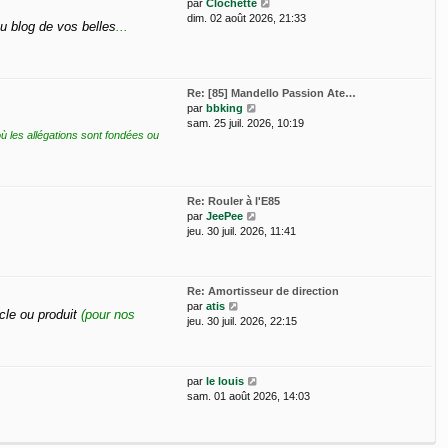
V
e
par
Clochette
e
o
d
dim. 02 août 2026, 21:33
u blog de vos belles
...
s
i
e
s
r
r
a
l
n
g
e
i
e
d
e
Re: [85] Mandello Passion Ate…
V
e
r
par
bbking
o
r
m
sam. 25 juil. 2026, 10:19
où les allégations sont fondées ou
i
n
e
r
i
s
l
e
s
e
r
a
d
m
g
Re: Rouler à l'E85
e
e
e
V
par
JeePee
r
s
o
jeu. 30 juil. 2026, 11:41
n
s
i
i
a
r
e
g
l
r
e
e
Re: Amortisseur de direction
m
V
d
par
atis
cle ou produit
(pour nos
e
o
e
jeu. 30 juil. 2026, 22:15
s
i
r
s
r
n
a
l
i
g
e
e
V
par
le louis
e
d
r
o
sam. 01 août 2026, 14:03
e
m
i
r
e
r
n
s
l