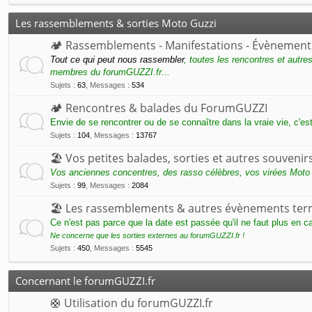
Les rassemblements & sorties Moto Guzzi
🏕 Rassemblements - Manifestations - Évènement
Tout ce qui peut nous rassembler
, toutes les rencontres et autre
membres du forumGUZZI.fr...
Sujets
:
63
,
Messages
:
534
🏕 Rencontres & balades du ForumGUZZI
Envie de se rencontrer ou de se connaître dans la vraie vie, c'es
Sujets
:
104
,
Messages
:
13767
🏖 Vos petites balades, sorties et autres souvenirs
Vos anciennes concentres, des rasso célèbres, vos virées Moto
Sujets
:
99
,
Messages
:
2084
🏖 Les rassemblements & autres évènements ter
Ce n'est pas parce que la date est passée qu'il ne faut plus en ca
Ne concerne que les sorties externes au forumGUZZI.fr !
Sujets
:
450
,
Messages
:
5545
Concernant le forumGUZZI.fr
🛟 Utilisation du forumGUZZI.fr