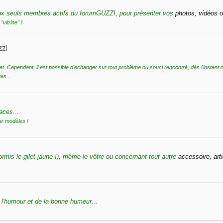
 aux seuls membres actifs du forumGUZZI, pour présenter vos
photos, vidéos o
vitrine" !
zi
ffet. Cependant, il est possible d'échanger sur tout problème ou souci rencontré, dès l'instant 
es...
aces...
ar modèles !
rmis le gilet jaune !), même le vôtre ou concernant tout autre
accessoire, arti
 l'humour et de la bonne humeur...