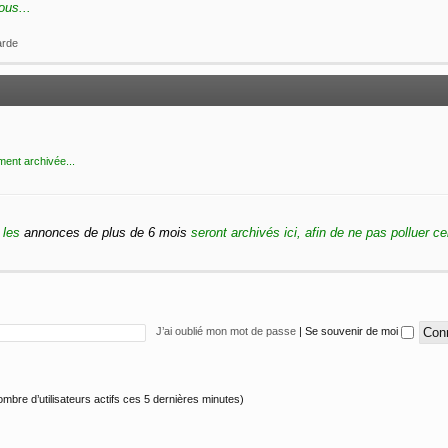
ous...
arde
ment archivée...
 les
annonces de plus de 6 mois
seront archivés ici, afin de ne pas polluer ce
J’ai oublié mon mot de passe
|
Se souvenir de moi
 nombre d’utilisateurs actifs ces 5 dernières minutes)