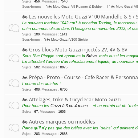
Sujets
:
456
,
Messages
:
7540
Sous-forums :
🏍 Moto Guzzi V9 Roamer & Bobber...
,
🏍 Moto Guzzi V
🏍 Les nouvelles Moto Guzzi V100 Mandello & S / S
Le nouveau roadster 1042 cm3 à vocation Touring, le renouveau 
enfin commercialisée dans l’Hexagone en novembre 2022, et se
Sujets
:
100
,
Messages
:
1141
Sous-forum :
🏍 Moto Guzzi V100 Stelvio
🏍 Gros blocs Moto Guzzi injectés 2V, 4V & 8V
Sous l'ère Piaggio sont apparues la
Bréva
, mais aussi les magni
En attendant l'arrivée d'un refroidissement liquide, de nouveaux
Sujets
:
502
,
Messages
:
8075
🏍 Prépa - Proto - Course - Cafe Racer & Personna
L'entrée des artistes !...
Sujets
:
408
,
Messages
:
6705
🏍 Attelages, trike & tricyclecar Moto Guzzi
Pour toutes les
Guzzi à 3 ou 4 roues
... et un certain art de "roul
Sujets
:
67
,
Messages
:
1603
🏍 Autres marques ou modèles
Parce qu'il n'y pas que des brêles avec les "seins" qui pointent 
Sujets
:
203
,
Messages
:
2866