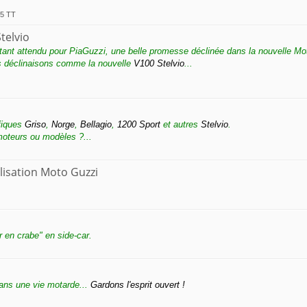
85 TT
telvio
tant attendu pour PiaGuzzi, une belle promesse déclinée dans la nouvelle M
s déclinaisons comme la nouvelle
V100 Stelvio
...
fiques
Griso
,
Norge
,
Bellagio
,
1200 Sport
et autres
Stelvio
.
 moteurs ou modèles ?...
lisation Moto Guzzi
er en crabe" en side-car.
dans une vie motarde...
Gardons l'esprit ouvert !