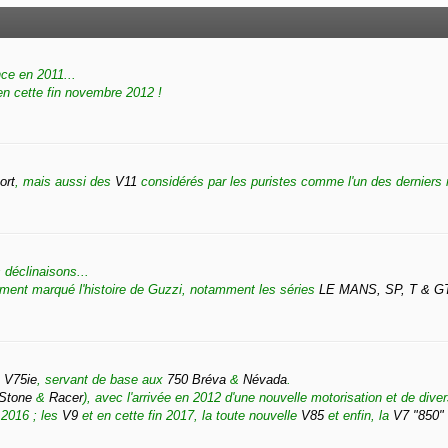
ce en 2011...
n cette fin novembre 2012 !
ort
, mais aussi des
V11
considérés par les puristes comme l'un des derniers 
 déclinaisons...
ment marqué l'histoire de Guzzi, notamment les séries
LE MANS, SP, T & G
n
V75ie
, servant de base aux
750 Bréva
&
Névada
.
Stone
&
Racer
), avec l'arrivée en 2012 d'une nouvelle motorisation et de dive
 2016 ; les
V9
et en cette fin 2017, la toute nouvelle
V85
et enfin, la
V7 "850"