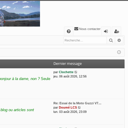
Nous contacter
A
Recher
Re
FA
o
’e
Q
n
nr
ne
eg
Dernier message
xi
ist
V
par
Clochette
o
re
o
jeu. 06 août 2026, 12:56
bonjour à la dame, non ?
Seule
i
n
r
r
l
e
d
e
Re: Essai de la Moto Guzzi V7…
r
V
par
Doumé LCS
blog ou articles sont
n
o
lun. 03 août 2026, 23:09
i
i
e
r
r
l
m