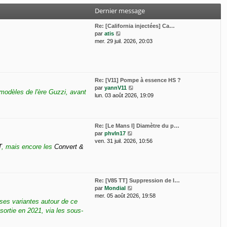
i
s
e
Dernier message
e
a
d
r
g
e
Re: [California injectées] Ca…
m
e
r
V
par
atis
e
n
o
mer. 29 juil. 2026, 20:03
s
i
i
s
e
r
a
r
l
g
m
e
e
e
d
s
Re: [V11] Pompe à essence HS ?
e
s
V
par
yannV11
modèles de l'ère Guzzi, avant
r
a
o
lun. 03 août 2026, 19:09
n
g
i
i
e
r
e
l
r
e
Re: [Le Mans I] Diamètre du p…
m
V
d
par
phvln17
e
o
e
ven. 31 juil. 2026, 10:56
T
, mais encore les
Convert &
s
i
r
s
r
n
a
l
i
g
e
e
e
d
r
Re: [V85 TT] Suppression de l…
e
m
V
par
Mondial
r
e
o
mer. 05 août 2026, 19:58
rses variantes autour de ce
n
s
i
i
s
sortie en 2021, via les sous-
r
e
a
l
r
g
e