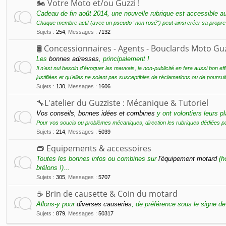
🏍 Votre Moto et/ou Guzzi !
Cadeau de fin août 2014, une nouvelle rubrique est accessible
Chaque membre actif (avec un pseudo "non rosé") peut ainsi créer sa propre "
Sujets
:
254
,
Messages
:
7132
🛢 Concessionnaires - Agents - Bouclards Moto Guz
Les
bonnes adresses
, principalement !
Il n'est nul besoin d'évoquer les mauvais, la non-publicité en fera aussi bon e
justifiées et qu'elles ne soient pas susceptibles de réclamations ou de poursuit
Sujets
:
130
,
Messages
:
1606
🔧L'atelier du Guzziste : Mécanique & Tutoriel
Vos conseils, bonnes idées et combines
y ont volontiers leurs pl
Pour vos soucis ou problèmes mécaniques, direction les rubriques dédiées p
Sujets
:
214
,
Messages
:
5039
👝 Equipements & accessoires
Toutes les bonnes infos ou combines sur
l'équipement motard
(ho
brélons !)...
Sujets
:
305
,
Messages
:
5707
☕️ Brin de causette & Coin du motard
Allons-y pour
diverses causeries
, de préférence sous le signe de
Sujets
:
879
,
Messages
:
50317