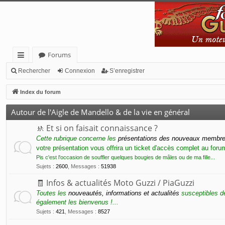
Forums
cc
Rechercher
Connexion
S’enregistrer
ès
Index du forum
ra
Autour de l'Aigle de Mandello & de la vie en général
pi
🚸 Et si on faisait connaissance ?
de
Cette rubrique concerne les
présentations des nouveaux membr
votre présentation vous offrira un ticket d'accès complet au for
Pis c'est l'occasion de souffler quelques bougies de mâles ou de ma fille...
Sujets
:
2600
,
Messages
:
51938
🧾 Infos & actualités Moto Guzzi / PiaGuzzi
Toutes les
nouveautés, informations et actualités
susceptibles de
également les bienvenus !...
Sujets
:
421
,
Messages
:
8527