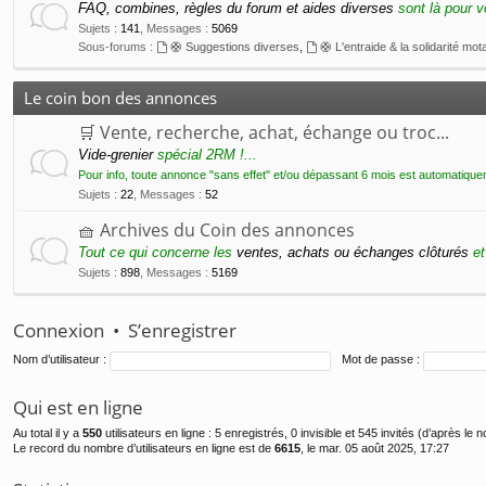
FAQ, combines, règles du forum et aides diverses
sont là pour v
Sujets
:
141
,
Messages
:
5069
Sous-forums :
🛟 Suggestions diverses
,
🛟 L'entraide & la solidarité mot
Le coin bon des annonces
🛒 Vente, recherche, achat, échange ou troc...
Vide-grenier
spécial 2RM !...
Pour info, toute annonce "sans effet" et/ou dépassant 6 mois est automatique
Sujets
:
22
,
Messages
:
52
🧺 Archives du Coin des annonces
Tout ce qui concerne les
ventes, achats ou échanges clôturés
et
Sujets
:
898
,
Messages
:
5169
Connexion
•
S’enregistrer
Nom d’utilisateur :
Mot de passe :
Qui est en ligne
Au total il y a
550
utilisateurs en ligne : 5 enregistrés, 0 invisible et 545 invités (d’après le
Le record du nombre d’utilisateurs en ligne est de
6615
, le mar. 05 août 2025, 17:27