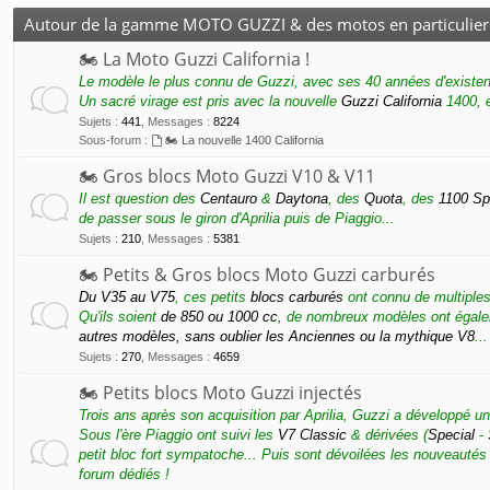
Autour de la gamme MOTO GUZZI & des motos en particulier
🏍 La Moto Guzzi California !
Le modèle le plus connu de Guzzi, avec ses 40 années d'existen
Un sacré virage est pris avec la nouvelle
Guzzi California
1400, e
Sujets
:
441
,
Messages
:
8224
Sous-forum :
🏍 La nouvelle 1400 California
🏍 Gros blocs Moto Guzzi V10 & V11
Il est question des
Centauro
&
Daytona
, des
Quota
, des
1100 Sp
de passer sous le giron d'Aprilia puis de Piaggio...
Sujets
:
210
,
Messages
:
5381
🏍 Petits & Gros blocs Moto Guzzi carburés
Du V35 au V75
, ces petits
blocs carburés
ont connu de multiples
Qu'ils soient
de 850 ou 1000 cc
, de nombreux modèles ont égale
autres modèles, sans oublier les Anciennes ou la mythique V8
...
Sujets
:
270
,
Messages
:
4659
🏍 Petits blocs Moto Guzzi injectés
Trois ans après son acquisition par Aprilia, Guzzi a développé u
Sous l'ère Piaggio ont suivi les
V7 Classic
& dérivées (
Special
-
petit bloc fort sympatoche... Puis sont dévoilées les nouveautés
forum dédiés !