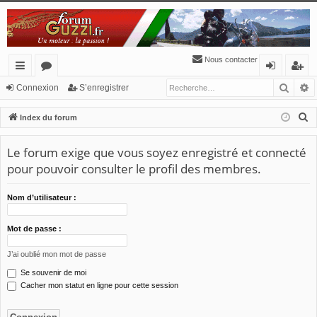
Nous contacter
Reche
R
cc
or
o
’e
Connexion
S’enregistrer
ès
u
n
nr
R
Index du forum
ra
m
ne
eg
e
c
Le forum exige que vous soyez enregistré et connecté
pi
s
xi
ist
h
pour pouvoir consulter le profil des membres.
de
o
re
e
n
r
r
Nom d’utilisateur :
c
h
Mot de passe :
e
J’ai oublié mon mot de passe
r
Se souvenir de moi
Cacher mon statut en ligne pour cette session