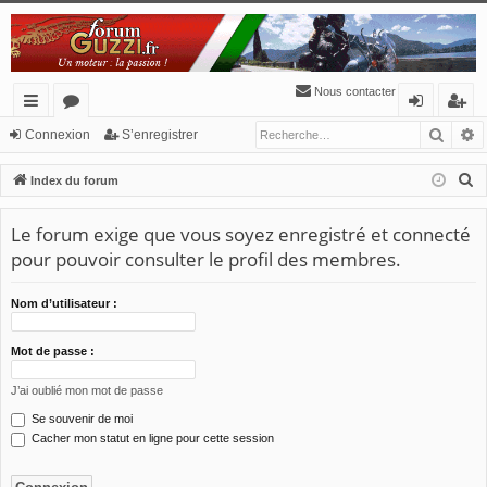
Nous contacter
Reche
R
cc
or
o
’e
Connexion
S’enregistrer
ès
u
n
nr
R
Index du forum
ra
m
ne
eg
e
c
Le forum exige que vous soyez enregistré et connecté
pi
s
xi
ist
h
pour pouvoir consulter le profil des membres.
de
o
re
e
n
r
r
Nom d’utilisateur :
c
h
Mot de passe :
e
J’ai oublié mon mot de passe
r
Se souvenir de moi
Cacher mon statut en ligne pour cette session