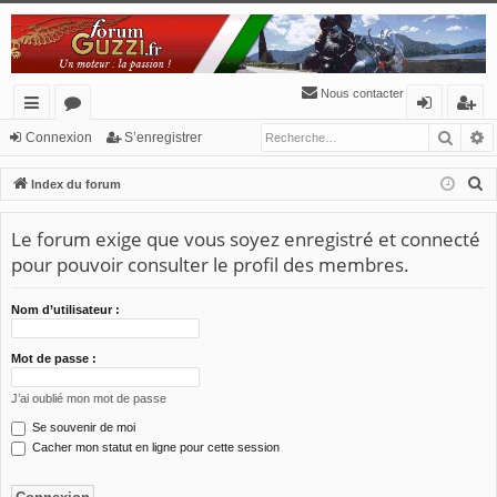
Nous contacter
Reche
R
cc
or
o
’e
Connexion
S’enregistrer
ès
u
n
nr
R
Index du forum
ra
m
ne
eg
e
c
Le forum exige que vous soyez enregistré et connecté
pi
s
xi
ist
h
pour pouvoir consulter le profil des membres.
de
o
re
e
n
r
r
Nom d’utilisateur :
c
h
Mot de passe :
e
J’ai oublié mon mot de passe
r
Se souvenir de moi
Cacher mon statut en ligne pour cette session