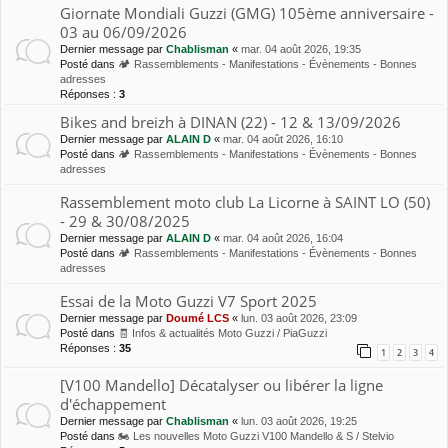
Giornate Mondiali Guzzi (GMG) 105ème anniversaire -
03 au 06/09/2026
Dernier message par
Chablisman
«
mar. 04 août 2026, 19:35
Posté dans
🏕 Rassemblements - Manifestations - Évènements - Bonnes
adresses
Réponses :
3
Bikes and breizh à DINAN (22) - 12 & 13/09/2026
Dernier message par
ALAIN D
«
mar. 04 août 2026, 16:10
Posté dans
🏕 Rassemblements - Manifestations - Évènements - Bonnes
adresses
Rassemblement moto club La Licorne à SAINT LO (50)
- 29 & 30/08/2025
Dernier message par
ALAIN D
«
mar. 04 août 2026, 16:04
Posté dans
🏕 Rassemblements - Manifestations - Évènements - Bonnes
adresses
Essai de la Moto Guzzi V7 Sport 2025
Dernier message par
Doumé LCS
«
lun. 03 août 2026, 23:09
Posté dans
🧾 Infos & actualités Moto Guzzi / PiaGuzzi
Réponses :
35
1
2
3
4
[V100 Mandello] Décatalyser ou libérer la ligne
d'échappement
Dernier message par
Chablisman
«
lun. 03 août 2026, 19:25
Posté dans
🏍 Les nouvelles Moto Guzzi V100 Mandello & S / Stelvio