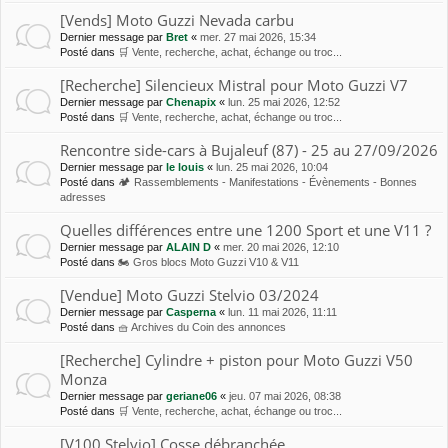
[Vends] Moto Guzzi Nevada carbu
Dernier message par
Bret
«
mer. 27 mai 2026, 15:34
Posté dans
🛒 Vente, recherche, achat, échange ou troc...
[Recherche] Silencieux Mistral pour Moto Guzzi V7
Dernier message par
Chenapix
«
lun. 25 mai 2026, 12:52
Posté dans
🛒 Vente, recherche, achat, échange ou troc...
Rencontre side-cars à Bujaleuf (87) - 25 au 27/09/2026
Dernier message par
le louis
«
lun. 25 mai 2026, 10:04
Posté dans
🏕 Rassemblements - Manifestations - Évènements - Bonnes
adresses
Quelles différences entre une 1200 Sport et une V11 ?
Dernier message par
ALAIN D
«
mer. 20 mai 2026, 12:10
Posté dans
🏍 Gros blocs Moto Guzzi V10 & V11
[Vendue] Moto Guzzi Stelvio 03/2024
Dernier message par
Casperna
«
lun. 11 mai 2026, 11:11
Posté dans
🧺 Archives du Coin des annonces
[Recherche] Cylindre + piston pour Moto Guzzi V50
Monza
Dernier message par
geriane06
«
jeu. 07 mai 2026, 08:38
Posté dans
🛒 Vente, recherche, achat, échange ou troc...
[V100 Stelvio] Cosse débranchée