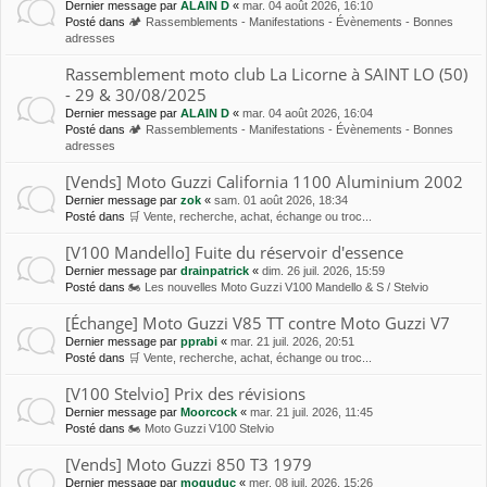
Dernier message par
ALAIN D
«
mar. 04 août 2026, 16:10
Posté dans
🏕 Rassemblements - Manifestations - Évènements - Bonnes
adresses
Rassemblement moto club La Licorne à SAINT LO (50)
- 29 & 30/08/2025
Dernier message par
ALAIN D
«
mar. 04 août 2026, 16:04
Posté dans
🏕 Rassemblements - Manifestations - Évènements - Bonnes
adresses
[Vends] Moto Guzzi California 1100 Aluminium 2002
Dernier message par
zok
«
sam. 01 août 2026, 18:34
Posté dans
🛒 Vente, recherche, achat, échange ou troc...
[V100 Mandello] Fuite du réservoir d'essence
Dernier message par
drainpatrick
«
dim. 26 juil. 2026, 15:59
Posté dans
🏍 Les nouvelles Moto Guzzi V100 Mandello & S / Stelvio
[Échange] Moto Guzzi V85 TT contre Moto Guzzi V7
Dernier message par
pprabi
«
mar. 21 juil. 2026, 20:51
Posté dans
🛒 Vente, recherche, achat, échange ou troc...
[V100 Stelvio] Prix des révisions
Dernier message par
Moorcock
«
mar. 21 juil. 2026, 11:45
Posté dans
🏍 Moto Guzzi V100 Stelvio
[Vends] Moto Guzzi 850 T3 1979
Dernier message par
moguduc
«
mer. 08 juil. 2026, 15:26