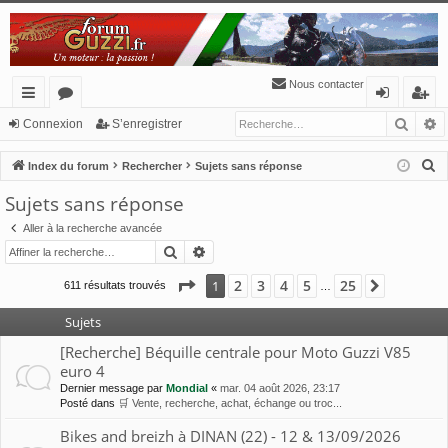
Nous contacter
Reche
R
cc
or
o
’e
Connexion
S’enregistrer
ès
u
n
nr
R
Index du forum
Rechercher
Sujets sans réponse
ra
m
ne
eg
e
Sujets sans réponse
c
pi
s
xi
ist
Aller à la recherche avancée
h
de
o
re
Rechercher
Recherche avancée
e
n
r
r
Page
1
sur
25
2
3
4
5
25
1
Suivante
611 résultats trouvés
…
c
h
Sujets
e
[Recherche] Béquille centrale pour Moto Guzzi V85
r
euro 4
Dernier message par
Mondial
«
mar. 04 août 2026, 23:17
Posté dans
🛒 Vente, recherche, achat, échange ou troc...
Bikes and breizh à DINAN (22) - 12 & 13/09/2026