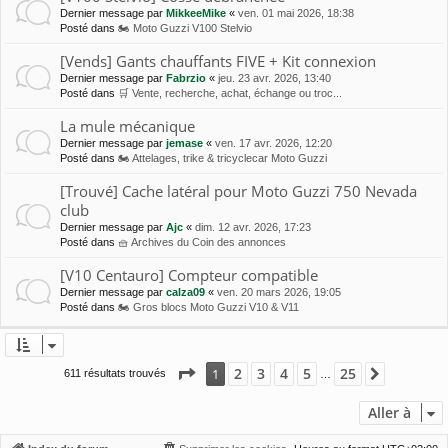
Dernier message par
MikkeeMike
«
ven. 01 mai 2026, 18:38
Posté dans
🏍 Moto Guzzi V100 Stelvio
[Vends] Gants chauffants FIVE + Kit connexion
Dernier message par
Fabrzio
«
jeu. 23 avr. 2026, 13:40
Posté dans
🛒 Vente, recherche, achat, échange ou troc...
La mule mécanique
Dernier message par
jemase
«
ven. 17 avr. 2026, 12:20
Posté dans
🏍 Attelages, trike & tricyclecar Moto Guzzi
[Trouvé] Cache latéral pour Moto Guzzi 750 Nevada
club
Dernier message par
Ajc
«
dim. 12 avr. 2026, 17:23
Posté dans
🧺 Archives du Coin des annonces
[V10 Centauro] Compteur compatible
Dernier message par
calza09
«
ven. 20 mars 2026, 19:05
Posté dans
🏍 Gros blocs Moto Guzzi V10 & V11
Page
1
sur
25
2
3
4
5
25
1
Suivante
611 résultats trouvés
…
Aller à