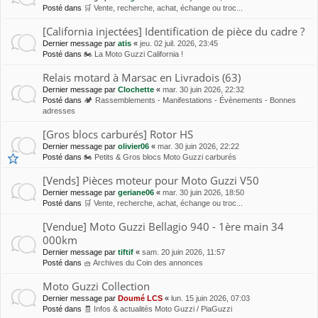
Posté dans
🛒 Vente, recherche, achat, échange ou troc...
[California injectées] Identification de pièce du cadre ?
Dernier message par
atis
«
jeu. 02 juil. 2026, 23:45
Posté dans
🏍 La Moto Guzzi California !
Relais motard à Marsac en Livradois (63)
Dernier message par
Clochette
«
mar. 30 juin 2026, 22:32
Posté dans
🏕 Rassemblements - Manifestations - Évènements - Bonnes
adresses
[Gros blocs carburés] Rotor HS
Dernier message par
olivier06
«
mar. 30 juin 2026, 22:22
Posté dans
🏍 Petits & Gros blocs Moto Guzzi carburés
[Vends] Pièces moteur pour Moto Guzzi V50
Dernier message par
geriane06
«
mar. 30 juin 2026, 18:50
Posté dans
🛒 Vente, recherche, achat, échange ou troc...
[Vendue] Moto Guzzi Bellagio 940 - 1ère main 34
000km
Dernier message par
tiftif
«
sam. 20 juin 2026, 11:57
Posté dans
🧺 Archives du Coin des annonces
Moto Guzzi Collection
Dernier message par
Doumé LCS
«
lun. 15 juin 2026, 07:03
Posté dans
🧾 Infos & actualités Moto Guzzi / PiaGuzzi