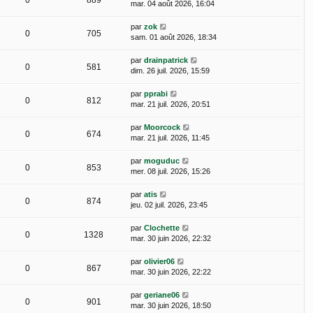
0
889
mar. 04 août 2026, 16:04
par
zok
0
705
sam. 01 août 2026, 18:34
par
drainpatrick
0
581
dim. 26 juil. 2026, 15:59
par
pprabi
0
812
mar. 21 juil. 2026, 20:51
par
Moorcock
0
674
mar. 21 juil. 2026, 11:45
par
moguduc
0
853
mer. 08 juil. 2026, 15:26
par
atis
0
874
jeu. 02 juil. 2026, 23:45
par
Clochette
0
1328
mar. 30 juin 2026, 22:32
par
olivier06
0
867
mar. 30 juin 2026, 22:22
par
geriane06
0
901
mar. 30 juin 2026, 18:50