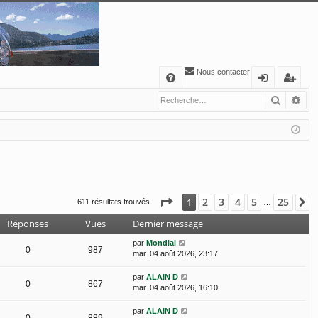
Nous contacter
A
Recher
Re
FA
o
’e
Q
n
nr
ne
eg
xi
ist
o
re
Page
1
sur
25
2
3
4
5
25
1
S
611 résultats trouvés
…
n
r
Réponses
Vues
Dernier message
par
Mondial
0
987
mar. 04 août 2026, 23:17
par
ALAIN D
0
867
mar. 04 août 2026, 16:10
par
ALAIN D