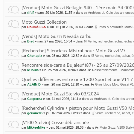
[Vendue] Moto Guzzi Bellagio 940 - 1ère main 34 00
par
tiftif
»
sam. 20 juin 2026, 11:57
» dans
🧺 Archives du Coin des annonce
Moto Guzzi Collection
par
Doumé LCS
»
lun. 15 juin 2026, 07:03
» dans
🧾 Infos & actualités Moto 
[Vends] Moto Guzzi Nevada carbu
par
Bret
»
mer. 27 mai 2026, 15:34
» dans
🛒 Vente, recherche, achat, échang
[Recherche] Silencieux Mistral pour Moto Guzzi V7
par
Chenapix
»
lun. 25 mai 2026, 12:52
» dans
🛒 Vente, recherche, achat, é
Rencontre side-cars à Bujaleuf (87) - 25 au 27/09/202
par
le louis
»
lun. 25 mai 2026, 10:04
» dans
🏕 Rassemblements - Manifesta
Quelles différences entre une 1200 Sport et une V11 ?
par
ALAIN D
»
mer. 20 mai 2026, 12:10
» dans
🏍 Gros blocs Moto Guzzi V1
[Vendue] Moto Guzzi Stelvio 03/2024
par
Casperna
»
lun. 11 mai 2026, 11:11
» dans
🧺 Archives du Coin des anno
[Recherche] Cylindre + piston pour Moto Guzzi V50 M
par
geriane06
»
jeu. 07 mai 2026, 08:38
» dans
🛒 Vente, recherche, achat, é
[V100 Stelvio] Cosse débranchée
par
MikkeeMike
»
ven. 01 mai 2026, 18:38
» dans
🏍 Moto Guzzi V100 Stelvi