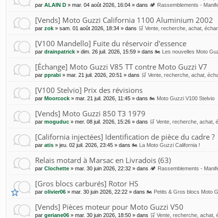
par
ALAIN D
»
mar. 04 août 2026, 16:04
» dans
🏕 Rassemblements - Manife
[Vends] Moto Guzzi California 1100 Aluminium 2002
par
zok
»
sam. 01 août 2026, 18:34
» dans
🛒 Vente, recherche, achat, échan
[V100 Mandello] Fuite du réservoir d'essence
par
drainpatrick
»
dim. 26 juil. 2026, 15:59
» dans
🏍 Les nouvelles Moto Guz
[Échange] Moto Guzzi V85 TT contre Moto Guzzi V7
par
pprabi
»
mar. 21 juil. 2026, 20:51
» dans
🛒 Vente, recherche, achat, écha
[V100 Stelvio] Prix des révisions
par
Moorcock
»
mar. 21 juil. 2026, 11:45
» dans
🏍 Moto Guzzi V100 Stelvio
[Vends] Moto Guzzi 850 T3 1979
par
moguduc
»
mer. 08 juil. 2026, 15:26
» dans
🛒 Vente, recherche, achat, 
[California injectées] Identification de pièce du cadre ?
par
atis
»
jeu. 02 juil. 2026, 23:45
» dans
🏍 La Moto Guzzi California !
Relais motard à Marsac en Livradois (63)
par
Clochette
»
mar. 30 juin 2026, 22:32
» dans
🏕 Rassemblements - Manife
[Gros blocs carburés] Rotor HS
par
olivier06
»
mar. 30 juin 2026, 22:22
» dans
🏍 Petits & Gros blocs Moto 
[Vends] Pièces moteur pour Moto Guzzi V50
par
geriane06
»
mar. 30 juin 2026, 18:50
» dans
🛒 Vente, recherche, achat, 