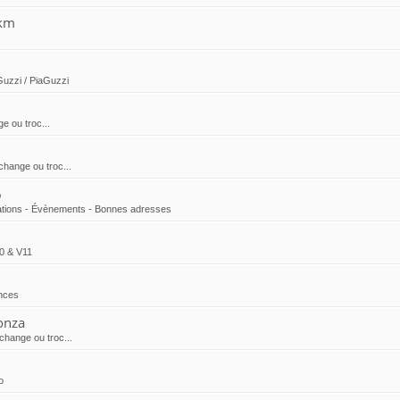
0km
s
Guzzi / PiaGuzzi
e ou troc...
change ou troc...
6
tions - Évènements - Bonnes adresses
0 & V11
nces
onza
change ou troc...
o