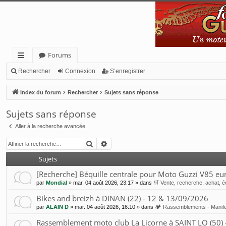
Forums
cc
Rechercher
Connexion
S’enregistrer
ès
Index du forum
Rechercher
Sujets sans réponse
ra
Sujets sans réponse
pi
Aller à la recherche avancée
de
Rechercher
Recherche avancée
Sujets
[Recherche] Béquille centrale pour Moto Guzzi V85 eu
par
Mondial
»
mar. 04 août 2026, 23:17
» dans
🛒 Vente, recherche, achat, é
Bikes and breizh à DINAN (22) - 12 & 13/09/2026
par
ALAIN D
»
mar. 04 août 2026, 16:10
» dans
🏕 Rassemblements - Manife
Rassemblement moto club La Licorne à SAINT LO (50)