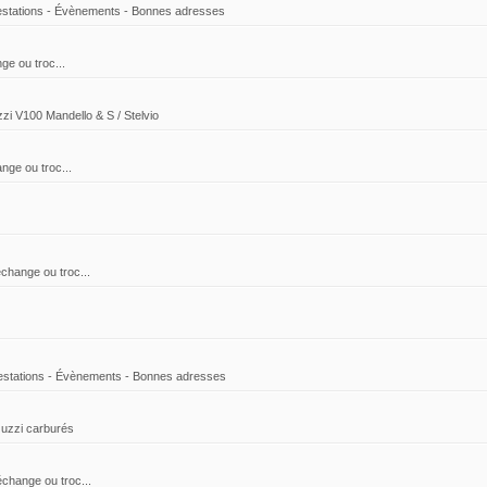
stations - Évènements - Bonnes adresses
ge ou troc...
zi V100 Mandello & S / Stelvio
nge ou troc...
échange ou troc...
stations - Évènements - Bonnes adresses
Guzzi carburés
échange ou troc...