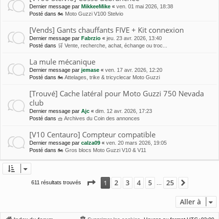
Dernier message par
MikkeeMike
«
ven. 01 mai 2026, 18:38
Posté dans
🏍 Moto Guzzi V100 Stelvio
[Vends] Gants chauffants FIVE + Kit connexion
Dernier message par
Fabrzio
«
jeu. 23 avr. 2026, 13:40
Posté dans
🛒 Vente, recherche, achat, échange ou troc...
La mule mécanique
Dernier message par
jemase
«
ven. 17 avr. 2026, 12:20
Posté dans
🏍 Attelages, trike & tricyclecar Moto Guzzi
[Trouvé] Cache latéral pour Moto Guzzi 750 Nevada
club
Dernier message par
Ajc
«
dim. 12 avr. 2026, 17:23
Posté dans
🧺 Archives du Coin des annonces
[V10 Centauro] Compteur compatible
Dernier message par
calza09
«
ven. 20 mars 2026, 19:05
Posté dans
🏍 Gros blocs Moto Guzzi V10 & V11
Page
1
sur
25
2
3
4
5
25
1
Suivante
611 résultats trouvés
…
Aller à