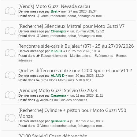
[Vends] Moto Guzzi Nevada carbu
Dernier message par
Bret
«
mer. 27 mai 2026, 15:34
Posté dans
🛒 Vente, recherche, achat, échange ou troc...
[Recherche] Silencieux Mistral pour Moto Guzzi V7
Dernier message par
Chenapix
«
lun. 25 mai 2026, 12:52
Posté dans
🛒 Vente, recherche, achat, échange ou troc...
Rencontre side-cars à Bujaleuf (87) - 25 au 27/09/2026
Dernier message par
le louis
«
lun. 25 mai 2026, 10:04
Posté dans
🏕 Rassemblements - Manifestations - Évènements - Bonnes
adresses
Quelles différences entre une 1200 Sport et une V11 ?
Dernier message par
ALAIN D
«
mer. 20 mai 2026, 12:10
Posté dans
🏍 Gros blocs Moto Guzzi V10 & V11
[Vendue] Moto Guzzi Stelvio 03/2024
Dernier message par
Casperna
«
lun. 11 mai 2026, 11:11
Posté dans
🧺 Archives du Coin des annonces
[Recherche] Cylindre + piston pour Moto Guzzi V50
Monza
Dernier message par
geriane06
«
jeu. 07 mai 2026, 08:38
Posté dans
🛒 Vente, recherche, achat, échange ou troc...
[V100 Stelvio] Cosse débranchée