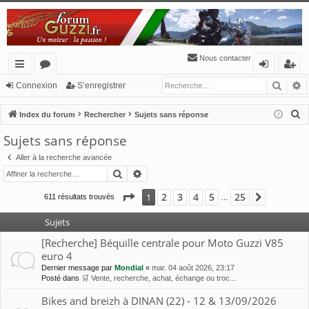
Nous contacter
Reche
R
cc
or
o
’e
Connexion
S’enregistrer
ès
u
n
nr
R
Index du forum
Rechercher
Sujets sans réponse
ra
m
ne
eg
e
Sujets sans réponse
c
pi
s
xi
ist
Aller à la recherche avancée
h
de
o
re
Rechercher
Recherche avancée
e
n
r
r
Page
1
sur
25
2
3
4
5
25
1
Suivante
611 résultats trouvés
…
c
h
Sujets
e
[Recherche] Béquille centrale pour Moto Guzzi V85
r
euro 4
Dernier message par
Mondial
«
mar. 04 août 2026, 23:17
Posté dans
🛒 Vente, recherche, achat, échange ou troc...
Bikes and breizh à DINAN (22) - 12 & 13/09/2026