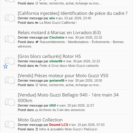
Posté dans
🛒 Vente, recherche, achat, échange ou troc...
[California injectées] Identification de pièce du cadre ?
Dernier message par
atis
«
jeu. 02 juil. 2026, 23:45
Posté dans
🏍 La Moto Guzzi California !
Relais motard à Marsac en Livradois (63)
Dernier message par
Clochette
«
mar. 30 juin 2026, 22:32
Posté dans
🏕 Rassemblements - Manifestations - Évènements - Bonnes
adresses
[Gros blocs carburés] Rotor HS
Dernier message par
olivier06
«
mar. 30 juin 2026, 22:22
Posté dans
🏍 Petits & Gros blocs Moto Guzzi carburés
[Vends] Pièces moteur pour Moto Guzzi V50
Dernier message par
geriane06
«
mar. 30 juin 2026, 18:50
Posté dans
🛒 Vente, recherche, achat, échange ou troc...
[Vendue] Moto Guzzi Bellagio 940 - 1ère main 34
000km
Dernier message par
tiftif
«
sam. 20 juin 2026, 11:57
Posté dans
🧺 Archives du Coin des annonces
Moto Guzzi Collection
Dernier message par
Doumé LCS
«
lun. 15 juin 2026, 07:03
Posté dans
🧾 Infos & actualités Moto Guzzi / PiaGuzzi