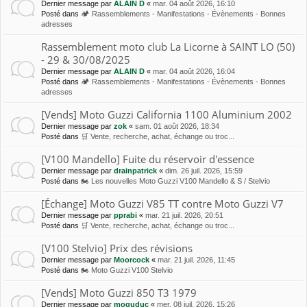
Dernier message par
ALAIN D
«
mar. 04 août 2026, 16:10
Posté dans
🏕 Rassemblements - Manifestations - Évènements - Bonnes
adresses
Rassemblement moto club La Licorne à SAINT LO (50)
- 29 & 30/08/2025
Dernier message par
ALAIN D
«
mar. 04 août 2026, 16:04
Posté dans
🏕 Rassemblements - Manifestations - Évènements - Bonnes
adresses
[Vends] Moto Guzzi California 1100 Aluminium 2002
Dernier message par
zok
«
sam. 01 août 2026, 18:34
Posté dans
🛒 Vente, recherche, achat, échange ou troc...
[V100 Mandello] Fuite du réservoir d'essence
Dernier message par
drainpatrick
«
dim. 26 juil. 2026, 15:59
Posté dans
🏍 Les nouvelles Moto Guzzi V100 Mandello & S / Stelvio
[Échange] Moto Guzzi V85 TT contre Moto Guzzi V7
Dernier message par
pprabi
«
mar. 21 juil. 2026, 20:51
Posté dans
🛒 Vente, recherche, achat, échange ou troc...
[V100 Stelvio] Prix des révisions
Dernier message par
Moorcock
«
mar. 21 juil. 2026, 11:45
Posté dans
🏍 Moto Guzzi V100 Stelvio
[Vends] Moto Guzzi 850 T3 1979
Dernier message par
moguduc
«
mer. 08 juil. 2026, 15:26