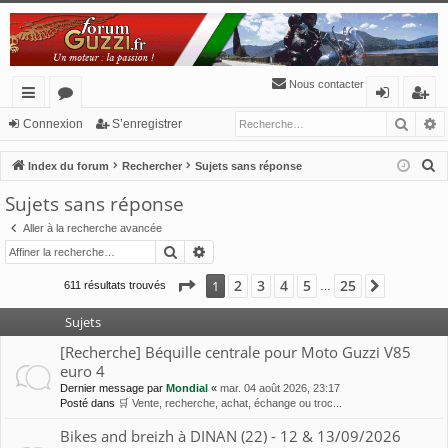
Nous contacter
Reche
R
cc
or
o
’e
Connexion
S’enregistrer
ès
u
n
nr
R
Index du forum
Rechercher
Sujets sans réponse
ra
m
ne
eg
e
Sujets sans réponse
c
pi
s
xi
ist
Aller à la recherche avancée
h
de
o
re
Rechercher
Recherche avancée
e
n
r
r
Page
1
sur
25
2
3
4
5
25
1
Suivante
611 résultats trouvés
…
c
h
Sujets
e
[Recherche] Béquille centrale pour Moto Guzzi V85
r
euro 4
Dernier message par
Mondial
«
mar. 04 août 2026, 23:17
Posté dans
🛒 Vente, recherche, achat, échange ou troc...
Bikes and breizh à DINAN (22) - 12 & 13/09/2026