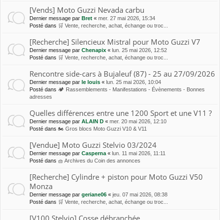
[Vends] Moto Guzzi Nevada carbu
Dernier message par
Bret
«
mer. 27 mai 2026, 15:34
Posté dans
🛒 Vente, recherche, achat, échange ou troc...
[Recherche] Silencieux Mistral pour Moto Guzzi V7
Dernier message par
Chenapix
«
lun. 25 mai 2026, 12:52
Posté dans
🛒 Vente, recherche, achat, échange ou troc...
Rencontre side-cars à Bujaleuf (87) - 25 au 27/09/2026
Dernier message par
le louis
«
lun. 25 mai 2026, 10:04
Posté dans
🏕 Rassemblements - Manifestations - Évènements - Bonnes
adresses
Quelles différences entre une 1200 Sport et une V11 ?
Dernier message par
ALAIN D
«
mer. 20 mai 2026, 12:10
Posté dans
🏍 Gros blocs Moto Guzzi V10 & V11
[Vendue] Moto Guzzi Stelvio 03/2024
Dernier message par
Casperna
«
lun. 11 mai 2026, 11:11
Posté dans
🧺 Archives du Coin des annonces
[Recherche] Cylindre + piston pour Moto Guzzi V50
Monza
Dernier message par
geriane06
«
jeu. 07 mai 2026, 08:38
Posté dans
🛒 Vente, recherche, achat, échange ou troc...
[V100 Stelvio] Cosse débranchée