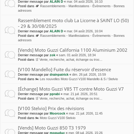
Dernier message par
ALAIN D
«
mar. 04 août 2026, 16:10
Posté dans
🏕 Rassemblements - Manifestations - Évènements - Bonnes
adresses
Rassemblement moto club La Licorne à SAINT LO (50)
- 29 & 30/08/2025
Dernier message par
ALAIN D
«
mar. 04 août 2026, 16:04
Posté dans
🏕 Rassemblements - Manifestations - Évènements - Bonnes
adresses
[Vends] Moto Guzzi California 1100 Aluminium 2002
Dernier message par
zok
«
sam. 01 août 2026, 18:34
Posté dans
🛒 Vente, recherche, achat, échange ou troc...
[V100 Mandello] Fuite du réservoir d'essence
Dernier message par
drainpatrick
«
dim. 26 juil. 2026, 15:59
Posté dans
🏍 Les nouvelles Moto Guzzi V100 Mandello & S / Stelvio
[Échange] Moto Guzzi V85 TT contre Moto Guzzi V7
Dernier message par
pprabi
«
mar. 21 juil. 2026, 20:51
Posté dans
🛒 Vente, recherche, achat, échange ou troc...
[V100 Stelvio] Prix des révisions
Dernier message par
Moorcock
«
mar. 21 juil. 2026, 11:45
Posté dans
🏍 Moto Guzzi V100 Stelvio
[Vends] Moto Guzzi 850 T3 1979
Dernier message par
moguduc
«
mer. 08 juil. 2026, 15:26