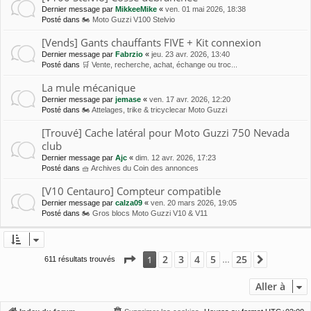
Dernier message par
MikkeeMike
«
ven. 01 mai 2026, 18:38
Posté dans
🏍 Moto Guzzi V100 Stelvio
[Vends] Gants chauffants FIVE + Kit connexion
Dernier message par
Fabrzio
«
jeu. 23 avr. 2026, 13:40
Posté dans
🛒 Vente, recherche, achat, échange ou troc...
La mule mécanique
Dernier message par
jemase
«
ven. 17 avr. 2026, 12:20
Posté dans
🏍 Attelages, trike & tricyclecar Moto Guzzi
[Trouvé] Cache latéral pour Moto Guzzi 750 Nevada
club
Dernier message par
Ajc
«
dim. 12 avr. 2026, 17:23
Posté dans
🧺 Archives du Coin des annonces
[V10 Centauro] Compteur compatible
Dernier message par
calza09
«
ven. 20 mars 2026, 19:05
Posté dans
🏍 Gros blocs Moto Guzzi V10 & V11
Page
1
sur
25
2
3
4
5
25
1
Suivante
611 résultats trouvés
…
Aller à