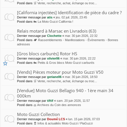
Posté dans
🛒 Vente, recherche, achat, échange ou troc...
[California injectées] Identification de pièce du cadre ?
Dernier message par
atis
«
jeu. 02 juil. 2026, 23:45
Posté dans
🏍 La Moto Guzzi California !
Relais motard à Marsac en Livradois (63)
Dernier message par
Clochette
«
mar. 30 juin 2026, 22:32
Posté dans
🏕 Rassemblements - Manifestations - Évènements - Bonnes
adresses
[Gros blocs carburés] Rotor HS
Dernier message par
olivier06
«
mar. 30 juin 2026, 22:22
Posté dans
🏍 Petits & Gros blocs Moto Guzzi carburés
[Vends] Pièces moteur pour Moto Guzzi V50
Dernier message par
geriane06
«
mar. 30 juin 2026, 18:50
Posté dans
🛒 Vente, recherche, achat, échange ou troc...
[Vendue] Moto Guzzi Bellagio 940 - 1ère main 34
000km
Dernier message par
tiftif
«
sam. 20 juin 2026, 11:57
Posté dans
🧺 Archives du Coin des annonces
Moto Guzzi Collection
Dernier message par
Doumé LCS
«
lun. 15 juin 2026, 07:03
Posté dans
🧾 Infos & actualités Moto Guzzi / PiaGuzzi