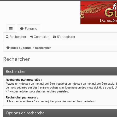
Forums
cc
Rechercher
Connexion
S’enregistrer
ès
Index du forum
Rechercher
ra
Rechercher
pi
de
Rechercher
Recherche par mots-clés :
Placez un
+
devant un mot qui doit être trouvé et un
-
devant un mot qui doit être exclu. 
de mots séparés par des
|
entre crochets si uniquement un des mots doit être trouvé. Ut
« * » comme joker pour des recherches partielles.
Rechercher par auteur :
Utilisez le caractère « * » comme joker pour des recherches partielles.
Options de recherche