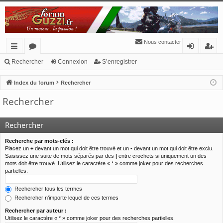
Nous contacter
cc
or
o
’e
Rechercher
Connexion
S’enregistrer
ès
u
n
nr
Index du forum
Rechercher
ra
m
ne
eg
Rechercher
pi
s
xi
ist
de
o
re
Rechercher
n
r
Recherche par mots-clés :
Placez un
+
devant un mot qui doit être trouvé et un
-
devant un mot qui doit être exclu.
Saisissez une suite de mots séparés par des
|
entre crochets si uniquement un des
mots doit être trouvé. Utilisez le caractère « * » comme joker pour des recherches
partielles.
Rechercher tous les termes
Rechercher n’importe lequel de ces termes
Rechercher par auteur :
Utilisez le caractère « * » comme joker pour des recherches partielles.