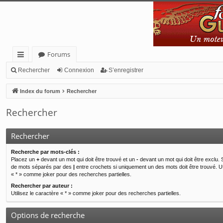
Forums
cc
Rechercher
Connexion
S’enregistrer
ès
Index du forum
Rechercher
ra
Rechercher
pi
de
Rechercher
Recherche par mots-clés :
Placez un
+
devant un mot qui doit être trouvé et un
-
devant un mot qui doit être exclu. 
de mots séparés par des
|
entre crochets si uniquement un des mots doit être trouvé. Ut
« * » comme joker pour des recherches partielles.
Rechercher par auteur :
Utilisez le caractère « * » comme joker pour des recherches partielles.
Options de recherche