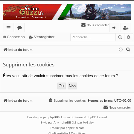
Nous contacter
Reche
R
cc
or
o
’e
Connexion
S’enregistrer
ès
u
n
nr
R
Index du forum
ra
m
ne
eg
e
c
Supprimer les cookies
pi
s
xi
ist
h
de
o
re
Êtes-vous sûr de vouloir supprimer tous les cookies de ce forum ?
e
n
r
r
c
h
Index du forum
Supprimer les cookies
Heures au format
UTC+02:00
e
Nous contacter
r
Développé par
phpBB
® Forum Software © phpBB Limited
Style par
Arty
- phpBB 3.3 par MrGaby
Traduit par
phpBB-fr.com
Confidentialité
|
Conditions