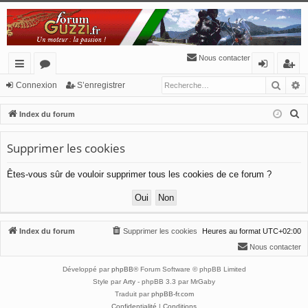
Nous contacter
Reche
R
cc
or
o
’e
Connexion
S’enregistrer
ès
u
n
nr
R
Index du forum
ra
m
ne
eg
e
c
Supprimer les cookies
pi
s
xi
ist
h
de
o
re
Êtes-vous sûr de vouloir supprimer tous les cookies de ce forum ?
e
n
r
r
c
h
Index du forum
Supprimer les cookies
Heures au format
UTC+02:00
e
Nous contacter
r
Développé par
phpBB
® Forum Software © phpBB Limited
Style par
Arty
- phpBB 3.3 par MrGaby
Traduit par
phpBB-fr.com
Confidentialité
|
Conditions