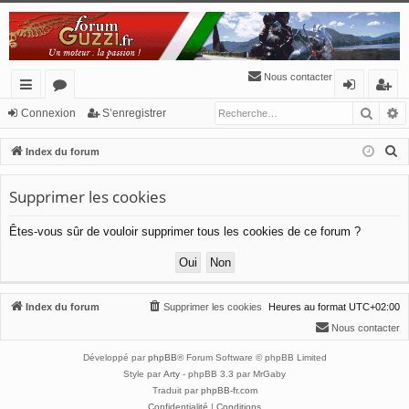
Nous contacter
Reche
R
cc
or
o
’e
Connexion
S’enregistrer
ès
u
n
nr
R
Index du forum
ra
m
ne
eg
e
c
Supprimer les cookies
pi
s
xi
ist
h
de
o
re
Êtes-vous sûr de vouloir supprimer tous les cookies de ce forum ?
e
n
r
r
c
h
Index du forum
Supprimer les cookies
Heures au format
UTC+02:00
e
Nous contacter
r
Développé par
phpBB
® Forum Software © phpBB Limited
Style par
Arty
- phpBB 3.3 par MrGaby
Traduit par
phpBB-fr.com
Confidentialité
|
Conditions