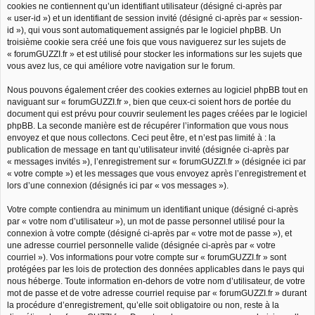
cookies ne contiennent qu’un identifiant utilisateur (désigné ci-après par
« user-id ») et un identifiant de session invité (désigné ci-après par « session-
id »), qui vous sont automatiquement assignés par le logiciel phpBB. Un
troisième cookie sera créé une fois que vous naviguerez sur les sujets de
« forumGUZZI.fr » et est utilisé pour stocker les informations sur les sujets que
vous avez lus, ce qui améliore votre navigation sur le forum.
Nous pouvons également créer des cookies externes au logiciel phpBB tout en
naviguant sur « forumGUZZI.fr », bien que ceux-ci soient hors de portée du
document qui est prévu pour couvrir seulement les pages créées par le logiciel
phpBB. La seconde manière est de récupérer l’information que vous nous
envoyez et que nous collectons. Ceci peut être, et n’est pas limité à : la
publication de message en tant qu’utilisateur invité (désignée ci-après par
« messages invités »), l’enregistrement sur « forumGUZZI.fr » (désignée ici par
« votre compte ») et les messages que vous envoyez après l’enregistrement et
lors d’une connexion (désignés ici par « vos messages »).
Votre compte contiendra au minimum un identifiant unique (désigné ci-après
par « votre nom d’utilisateur »), un mot de passe personnel utilisé pour la
connexion à votre compte (désigné ci-après par « votre mot de passe »), et
une adresse courriel personnelle valide (désignée ci-après par « votre
courriel »). Vos informations pour votre compte sur « forumGUZZI.fr » sont
protégées par les lois de protection des données applicables dans le pays qui
nous héberge. Toute information en-dehors de votre nom d’utilisateur, de votre
mot de passe et de votre adresse courriel requise par « forumGUZZI.fr » durant
la procédure d’enregistrement, qu’elle soit obligatoire ou non, reste à la