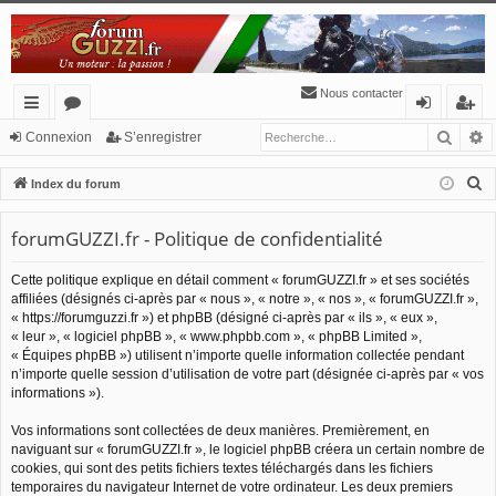
Nous contacter
Reche
R
cc
or
o
’e
Connexion
S’enregistrer
ès
u
n
nr
R
Index du forum
ra
m
ne
eg
e
c
forumGUZZI.fr - Politique de confidentialité
pi
s
xi
ist
h
de
o
re
Cette politique explique en détail comment « forumGUZZI.fr » et ses sociétés
e
affiliées (désignés ci-après par « nous », « notre », « nos », « forumGUZZI.fr »,
n
r
r
« https://forumguzzi.fr ») et phpBB (désigné ci-après par « ils », « eux »,
c
« leur », « logiciel phpBB », « www.phpbb.com », « phpBB Limited »,
h
« Équipes phpBB ») utilisent n’importe quelle information collectée pendant
n’importe quelle session d’utilisation de votre part (désignée ci-après par « vos
e
informations »).
r
Vos informations sont collectées de deux manières. Premièrement, en
naviguant sur « forumGUZZI.fr », le logiciel phpBB créera un certain nombre de
cookies, qui sont des petits fichiers textes téléchargés dans les fichiers
temporaires du navigateur Internet de votre ordinateur. Les deux premiers