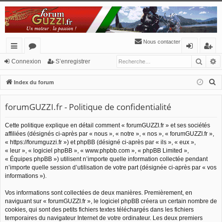
Nous contacter
Reche
R
cc
or
o
’e
Connexion
S’enregistrer
ès
u
n
nr
R
Index du forum
ra
m
ne
eg
e
c
forumGUZZI.fr - Politique de confidentialité
pi
s
xi
ist
h
de
o
re
Cette politique explique en détail comment « forumGUZZI.fr » et ses sociétés
e
affiliées (désignés ci-après par « nous », « notre », « nos », « forumGUZZI.fr »,
n
r
r
« https://forumguzzi.fr ») et phpBB (désigné ci-après par « ils », « eux »,
c
« leur », « logiciel phpBB », « www.phpbb.com », « phpBB Limited »,
h
« Équipes phpBB ») utilisent n’importe quelle information collectée pendant
n’importe quelle session d’utilisation de votre part (désignée ci-après par « vos
e
informations »).
r
Vos informations sont collectées de deux manières. Premièrement, en
naviguant sur « forumGUZZI.fr », le logiciel phpBB créera un certain nombre de
cookies, qui sont des petits fichiers textes téléchargés dans les fichiers
temporaires du navigateur Internet de votre ordinateur. Les deux premiers