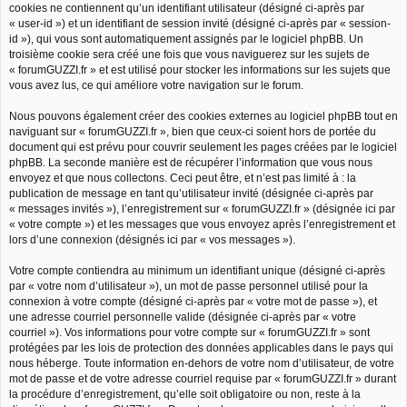
cookies ne contiennent qu’un identifiant utilisateur (désigné ci-après par
« user-id ») et un identifiant de session invité (désigné ci-après par « session-
id »), qui vous sont automatiquement assignés par le logiciel phpBB. Un
troisième cookie sera créé une fois que vous naviguerez sur les sujets de
« forumGUZZI.fr » et est utilisé pour stocker les informations sur les sujets que
vous avez lus, ce qui améliore votre navigation sur le forum.
Nous pouvons également créer des cookies externes au logiciel phpBB tout en
naviguant sur « forumGUZZI.fr », bien que ceux-ci soient hors de portée du
document qui est prévu pour couvrir seulement les pages créées par le logiciel
phpBB. La seconde manière est de récupérer l’information que vous nous
envoyez et que nous collectons. Ceci peut être, et n’est pas limité à : la
publication de message en tant qu’utilisateur invité (désignée ci-après par
« messages invités »), l’enregistrement sur « forumGUZZI.fr » (désignée ici par
« votre compte ») et les messages que vous envoyez après l’enregistrement et
lors d’une connexion (désignés ici par « vos messages »).
Votre compte contiendra au minimum un identifiant unique (désigné ci-après
par « votre nom d’utilisateur »), un mot de passe personnel utilisé pour la
connexion à votre compte (désigné ci-après par « votre mot de passe »), et
une adresse courriel personnelle valide (désignée ci-après par « votre
courriel »). Vos informations pour votre compte sur « forumGUZZI.fr » sont
protégées par les lois de protection des données applicables dans le pays qui
nous héberge. Toute information en-dehors de votre nom d’utilisateur, de votre
mot de passe et de votre adresse courriel requise par « forumGUZZI.fr » durant
la procédure d’enregistrement, qu’elle soit obligatoire ou non, reste à la