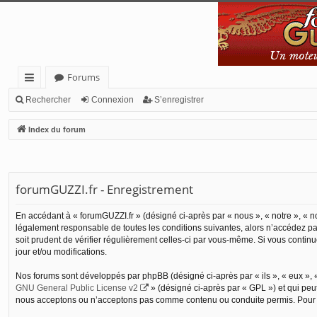
Forums
cc
Rechercher
Connexion
S’enregistrer
ès
Index du forum
ra
pi
de
forumGUZZI.fr - Enregistrement
En accédant à « forumGUZZI.fr » (désigné ci-après par « nous », « notre », « no
légalement responsable de toutes les conditions suivantes, alors n’accédez pas
soit prudent de vérifier régulièrement celles-ci par vous-même. Si vous conti
jour et/ou modifications.
Nos forums sont développés par phpBB (désigné ci-après par « ils », « eux », «
GNU General Public License v2
» (désigné ci-après par « GPL ») et qui peu
nous acceptons ou n’acceptons pas comme contenu ou conduite permis. Pour de