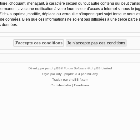
oire, choquant, menaçant, à caractère sexuel ou tout autre contenu qui peut transg
ermanent, avec une notification à votre fournisseur d’accès à Internet si nous le 
.fr » supprime, modifie, déplace ou verrouille n’importe quel sujet lorsque nous 
 de données. Bien que ces informations ne soient pas diffusées à une tierce partie 
es données.
Développé par
phpBB
® Forum Software © phpBB Limited
Style par
Arty
- phpBB 3.3 par MrGaby
Traduit par
phpBB-fr.com
Confidentialité
|
Conditions