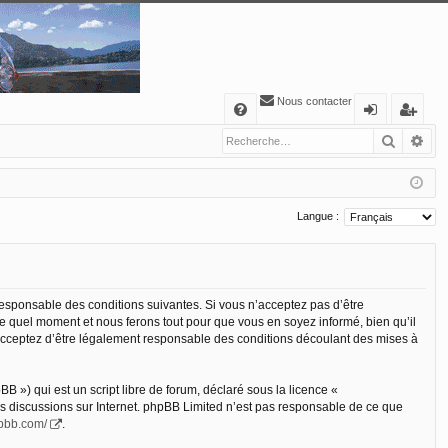
Nous contacter
A
Recher
Re
FA
o
’e
Q
n
nr
ne
eg
Langue :
xi
ist
o
re
n
r
 responsable des conditions suivantes. Si vous n’acceptez pas d’être
te quel moment et nous ferons tout pour que vous en soyez informé, bien qu’il
s acceptez d’être légalement responsable des conditions découlant des mises à
 ») qui est un script libre de forum, déclaré sous la licence «
les discussions sur Internet. phpBB Limited n’est pas responsable de ce que
hpbb.com/
.