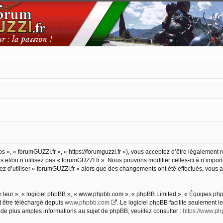
s », « forumGUZZI.fr », « https://forumguzzi.fr »), vous acceptez d’être légalement
 et/ou n’utilisez pas « forumGUZZI.fr ». Nous pouvons modifier celles-ci à n’impor
nuez d’utiliser « forumGUZZI.fr » alors que des changements ont été effectués, vou
 leur », « logiciel phpBB », « www.phpbb.com », « phpBB Limited », « Équipes phpBB
t être téléchargé depuis
www.phpbb.com
. Le logiciel phpBB facilite seulement 
 plus amples informations au sujet de phpBB, veuillez consulter :
https://www.p