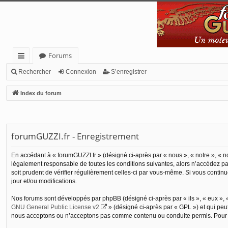
Forums
cc
Rechercher
Connexion
S’enregistrer
ès
Index du forum
ra
pi
de
forumGUZZI.fr - Enregistrement
En accédant à « forumGUZZI.fr » (désigné ci-après par « nous », « notre », « no
légalement responsable de toutes les conditions suivantes, alors n’accédez pas
soit prudent de vérifier régulièrement celles-ci par vous-même. Si vous conti
jour et/ou modifications.
Nos forums sont développés par phpBB (désigné ci-après par « ils », « eux », «
GNU General Public License v2
» (désigné ci-après par « GPL ») et qui peu
nous acceptons ou n’acceptons pas comme contenu ou conduite permis. Pour de