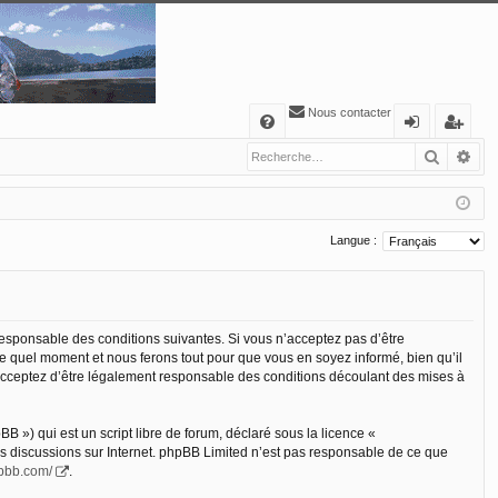
Nous contacter
A
Recher
Re
FA
o
’e
Q
n
nr
ne
eg
Langue :
xi
ist
o
re
n
r
 responsable des conditions suivantes. Si vous n’acceptez pas d’être
te quel moment et nous ferons tout pour que vous en soyez informé, bien qu’il
s acceptez d’être légalement responsable des conditions découlant des mises à
 ») qui est un script libre de forum, déclaré sous la licence «
les discussions sur Internet. phpBB Limited n’est pas responsable de ce que
hpbb.com/
.