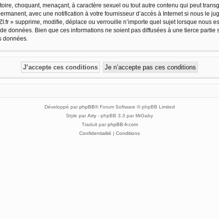
oire, choquant, menaçant, à caractère sexuel ou tout autre contenu qui peut transg
ermanent, avec une notification à votre fournisseur d’accès à Internet si nous le 
.fr » supprime, modifie, déplace ou verrouille n’importe quel sujet lorsque nous 
 de données. Bien que ces informations ne soient pas diffusées à une tierce partie 
es données.
Développé par
phpBB
® Forum Software © phpBB Limited
Style par
Arty
- phpBB 3.3 par MrGaby
Traduit par
phpBB-fr.com
Confidentialité
|
Conditions