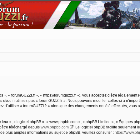
s », « forumGUZZI.fr », « https://forumguzzi.fr »), vous acceptez d’être légalement
 et/ou n’utilisez pas « forumGUZZI.fr ». Nous pouvons modifier celles-ci à n’impor
nuez d’utiliser « forumGUZZI.fr » alors que des changements ont été effectués, vou
 leur », « logiciel phpBB », « www.phpbb.com », « phpBB Limited », « Équipes phpBB
t être téléchargé depuis
www.phpbb.com
. Le logiciel phpBB facilite seulement 
 plus amples informations au sujet de phpBB, veuillez consulter :
https://www.p