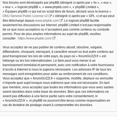
Nos forums sont développés par phpBB (désigné ci-après par « ils », « eux »,
« leur », « logiciel phpBB », « www.phpbb.com », « phpBB Limited »,
« Équipes phpBB ») qui est un script libre de forum, déclaré sous la licence «
GNU General Public License v2
» (désigné ci-après par « GPL ») et qui peut
être téléchargé depuis
www.phpbb.com
. Le logiciel phpBB facilite
seulement les discussions sur Internet. phpBB Limited n’est pas responsable
de ce que nous acceptons ou n’acceptons pas comme contenu ou conduite
permis. Pour de plus amples informations au sujet de phpBB, veuillez
consulter :
https://www.phpbb.com/
.
Vous acceptez de ne pas publier de contenu abusif, obscène, vulgaire,
diffamatoire, choquant, menaçant, à caractère sexuel ou tout autre contenu qui
peut transgresser les lois de votre pays, du pays où « forumGUZZI.fr » est
hébergé ou les lois internationales. Le faire peut vous mener à un
bannissement immédiat et permanent, avec une notification à votre fournisseur
d’accès à Internet si nous le jugeons nécessaire. Les adresses IP de tous les
messages sont enregistrées pour aider au renforcement de ces conditions.
Vous acceptez que « forumGUZZI.fr » supprime, modifie, déplace ou verrouille
n’importe quel sujet lorsque nous estimons que cela est nécessaire. En tant
que membre, vous acceptez que toutes les informations que vous avez saisies
soient stockées dans notre base de données. Bien que ces informations ne
soient pas diffusées à une tierce partie sans votre consentement, ni
« forumGUZZI.fr », ni phpBB ne pourront être tenus comme responsables en
cas de tentative de piratage visant à compromettre les données.