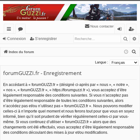
Nous contacter
Reche
R
cc
or
o
’e
Connexion
S’enregistrer
ès
u
n
nr
R
Index du forum
ra
m
ne
eg
e
Langue :
c
pi
s
xi
ist
forumGUZZI.fr - Enregistrement
h
de
o
re
e
En accédant à « forumGUZZI.fr » (désigné ci-après par « nous », « notre »,
n
r
r
« nos », « forumGUZZI.fr », « https://forumguzzi.fr »), vous acceptez d’être
c
légalement responsable des conditions suivantes. Si vous n’acceptez pas
h
d’être légalement responsable de toutes les conditions suivantes, alors
n’accédez pas et/ou n’utilisez pas « forumGUZZI.fr ». Nous pouvons modifier
e
celles-ci à n’importe quel moment et nous ferons tout pour que vous en soyez
r
informé, bien qu’il soit prudent de vérifier régulièrement celles-ci par vous-
même. Si vous continuez d’utiliser « forumGUZZI.fr » alors que des
changements ont été effectués, vous acceptez d’être légalement responsable
des conditions découlant des mises à jour et/ou modifications.