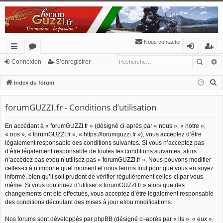
Nous contacter
Reche
R
cc
or
o
’e
Connexion
S’enregistrer
ès
u
n
nr
R
Index du forum
ra
m
ne
eg
e
c
forumGUZZI.fr - Conditions d’utilisation
pi
s
xi
ist
h
de
o
re
En accédant à « forumGUZZI.fr » (désigné ci-après par « nous », « notre »,
e
« nos », « forumGUZZI.fr », « https://forumguzzi.fr »), vous acceptez d’être
n
r
r
légalement responsable des conditions suivantes. Si vous n’acceptez pas
c
d’être légalement responsable de toutes les conditions suivantes, alors
h
n’accédez pas et/ou n’utilisez pas « forumGUZZI.fr ». Nous pouvons modifier
celles-ci à n’importe quel moment et nous ferons tout pour que vous en soyez
e
informé, bien qu’il soit prudent de vérifier régulièrement celles-ci par vous-
r
même. Si vous continuez d’utiliser « forumGUZZI.fr » alors que des
changements ont été effectués, vous acceptez d’être légalement responsable
des conditions découlant des mises à jour et/ou modifications.
Nos forums sont développés par phpBB (désigné ci-après par « ils », « eux »,