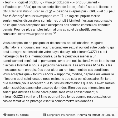
« leur », « logiciel phpBB », « www.phpbb.com », « phpBB Limited »,
« Équipes phpBB ») qui est un script libre de forum, déclaré sous la licence «
GNU General Public License v2
» (désigné ci-après par « GPL ») et qui peut
être téléchargé depuis
www.phpbb.com
. Le logiciel phpBB facilite
seulement les discussions sur Internet. phpBB Limited n’est pas responsable
de ce que nous acceptons ou n’acceptons pas comme contenu ou conduite
permis. Pour de plus amples informations au sujet de phpBB, veuillez
consulter :
https://www.phpbb.com/
.
Vous acceptez de ne pas publier de contenu abusif, obscène, vulgaire,
diffamatoire, choquant, menaçant, à caractère sexuel ou tout autre contenu qui
peut transgresser les lois de votre pays, du pays où « forumGUZZI.fr » est
hébergé ou les lois internationales. Le faire peut vous mener à un
bannissement immédiat et permanent, avec une notification à votre fournisseur
d’accès à Internet si nous le jugeons nécessaire. Les adresses IP de tous les
messages sont enregistrées pour aider au renforcement de ces conditions.
Vous acceptez que « forumGUZZI.fr » supprime, modifie, déplace ou verrouille
n’importe quel sujet lorsque nous estimons que cela est nécessaire. En tant
que membre, vous acceptez que toutes les informations que vous avez saisies
soient stockées dans notre base de données. Bien que ces informations ne
soient pas diffusées à une tierce partie sans votre consentement, ni
« forumGUZZI.fr », ni phpBB ne pourront être tenus comme responsables en
cas de tentative de piratage visant à compromettre les données.
Index du forum
Supprimer les cookies
Heures au format
UTC+02:00