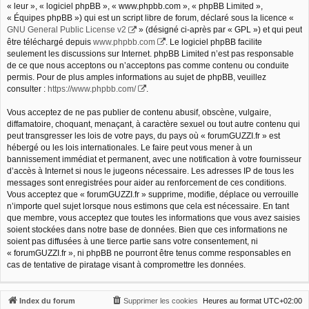
« leur », « logiciel phpBB », « www.phpbb.com », « phpBB Limited »,
« Équipes phpBB ») qui est un script libre de forum, déclaré sous la licence «
GNU General Public License v2
» (désigné ci-après par « GPL ») et qui peut
être téléchargé depuis
www.phpbb.com
. Le logiciel phpBB facilite
seulement les discussions sur Internet. phpBB Limited n’est pas responsable
de ce que nous acceptons ou n’acceptons pas comme contenu ou conduite
permis. Pour de plus amples informations au sujet de phpBB, veuillez
consulter :
https://www.phpbb.com/
.
Vous acceptez de ne pas publier de contenu abusif, obscène, vulgaire,
diffamatoire, choquant, menaçant, à caractère sexuel ou tout autre contenu qui
peut transgresser les lois de votre pays, du pays où « forumGUZZI.fr » est
hébergé ou les lois internationales. Le faire peut vous mener à un
bannissement immédiat et permanent, avec une notification à votre fournisseur
d’accès à Internet si nous le jugeons nécessaire. Les adresses IP de tous les
messages sont enregistrées pour aider au renforcement de ces conditions.
Vous acceptez que « forumGUZZI.fr » supprime, modifie, déplace ou verrouille
n’importe quel sujet lorsque nous estimons que cela est nécessaire. En tant
que membre, vous acceptez que toutes les informations que vous avez saisies
soient stockées dans notre base de données. Bien que ces informations ne
soient pas diffusées à une tierce partie sans votre consentement, ni
« forumGUZZI.fr », ni phpBB ne pourront être tenus comme responsables en
cas de tentative de piratage visant à compromettre les données.
Index du forum
Supprimer les cookies
Heures au format
UTC+02:00