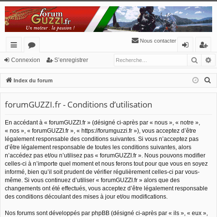
Nous contacter
Reche
R
cc
or
o
’e
Connexion
S’enregistrer
ès
u
n
nr
R
Index du forum
ra
m
ne
eg
e
c
forumGUZZI.fr - Conditions d’utilisation
pi
s
xi
ist
h
de
o
re
En accédant à « forumGUZZI.fr » (désigné ci-après par « nous », « notre »,
e
« nos », « forumGUZZI.fr », « https://forumguzzi.fr »), vous acceptez d’être
n
r
r
légalement responsable des conditions suivantes. Si vous n’acceptez pas
c
d’être légalement responsable de toutes les conditions suivantes, alors
h
n’accédez pas et/ou n’utilisez pas « forumGUZZI.fr ». Nous pouvons modifier
celles-ci à n’importe quel moment et nous ferons tout pour que vous en soyez
e
informé, bien qu’il soit prudent de vérifier régulièrement celles-ci par vous-
r
même. Si vous continuez d’utiliser « forumGUZZI.fr » alors que des
changements ont été effectués, vous acceptez d’être légalement responsable
des conditions découlant des mises à jour et/ou modifications.
Nos forums sont développés par phpBB (désigné ci-après par « ils », « eux »,