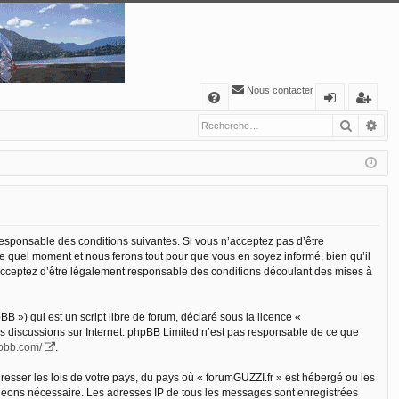
Nous contacter
A
Recher
Re
FA
o
’e
Q
n
nr
ne
eg
xi
ist
o
re
 responsable des conditions suivantes. Si vous n’acceptez pas d’être
te quel moment et nous ferons tout pour que vous en soyez informé, bien qu’il
n
r
s acceptez d’être légalement responsable des conditions découlant des mises à
 ») qui est un script libre de forum, déclaré sous la licence «
les discussions sur Internet. phpBB Limited n’est pas responsable de ce que
hpbb.com/
.
resser les lois de votre pays, du pays où « forumGUZZI.fr » est hébergé ou les
jugeons nécessaire. Les adresses IP de tous les messages sont enregistrées