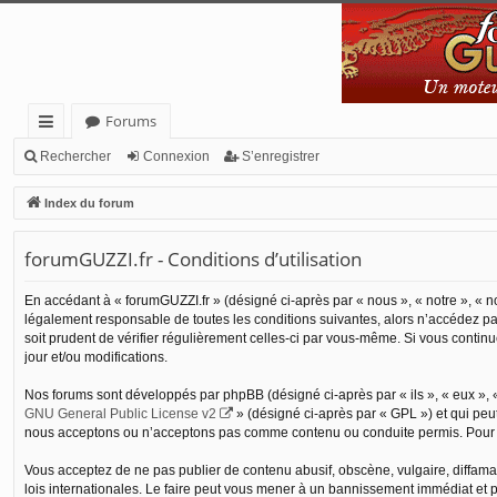
Forums
cc
Rechercher
Connexion
S’enregistrer
ès
Index du forum
ra
forumGUZZI.fr - Conditions d’utilisation
pi
de
En accédant à « forumGUZZI.fr » (désigné ci-après par « nous », « notre », « no
légalement responsable de toutes les conditions suivantes, alors n’accédez pas
soit prudent de vérifier régulièrement celles-ci par vous-même. Si vous conti
jour et/ou modifications.
Nos forums sont développés par phpBB (désigné ci-après par « ils », « eux », «
GNU General Public License v2
» (désigné ci-après par « GPL ») et qui peu
nous acceptons ou n’acceptons pas comme contenu ou conduite permis. Pour de
Vous acceptez de ne pas publier de contenu abusif, obscène, vulgaire, diffamat
lois internationales. Le faire peut vous mener à un bannissement immédiat et p