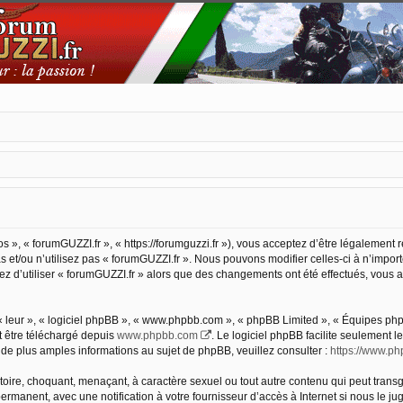
s », « forumGUZZI.fr », « https://forumguzzi.fr »), vous acceptez d’être légalement
 et/ou n’utilisez pas « forumGUZZI.fr ». Nous pouvons modifier celles-ci à n’impor
nuez d’utiliser « forumGUZZI.fr » alors que des changements ont été effectués, vou
 leur », « logiciel phpBB », « www.phpbb.com », « phpBB Limited », « Équipes phpBB
t être téléchargé depuis
www.phpbb.com
. Le logiciel phpBB facilite seulement 
 plus amples informations au sujet de phpBB, veuillez consulter :
https://www.p
oire, choquant, menaçant, à caractère sexuel ou tout autre contenu qui peut transg
ermanent, avec une notification à votre fournisseur d’accès à Internet si nous le 