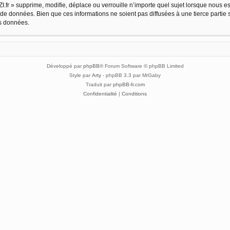
.fr » supprime, modifie, déplace ou verrouille n’importe quel sujet lorsque nous 
 de données. Bien que ces informations ne soient pas diffusées à une tierce partie 
es données.
Développé par
phpBB
® Forum Software © phpBB Limited
Style par
Arty
- phpBB 3.3 par MrGaby
Traduit par
phpBB-fr.com
Confidentialité
|
Conditions