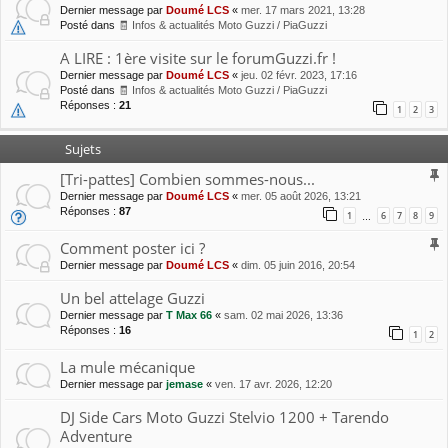
Dernier message par
Doumé LCS
«
mer. 17 mars 2021, 13:28
Posté dans
🧾 Infos & actualités Moto Guzzi / PiaGuzzi
A LIRE : 1ère visite sur le forumGuzzi.fr !
Dernier message par
Doumé LCS
«
jeu. 02 févr. 2023, 17:16
Posté dans
🧾 Infos & actualités Moto Guzzi / PiaGuzzi
Réponses :
21
1
2
3
Sujets
[Tri-pattes] Combien sommes-nous...
Dernier message par
Doumé LCS
«
mer. 05 août 2026, 13:21
Réponses :
87
1
6
7
8
9
…
Comment poster ici ?
Dernier message par
Doumé LCS
«
dim. 05 juin 2016, 20:54
Un bel attelage Guzzi
Dernier message par
T Max 66
«
sam. 02 mai 2026, 13:36
Réponses :
16
1
2
La mule mécanique
Dernier message par
jemase
«
ven. 17 avr. 2026, 12:20
DJ Side Cars Moto Guzzi Stelvio 1200 + Tarendo
Adventure