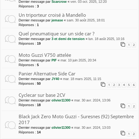
Dernier message par
Scarcrow
«
ven. 03 oct. 2025, 12:20
Réponses :
3
Un triporteur croisé à Mandello
Dernier message par
jemase
«
sam. 30 août 2025, 18:01
Réponses :
1
Quel pneumatique sur un side car ?
Dernier message par
3 et demi de tension
«
lun. 18 août 2025, 10:16
Réponses :
19
1
2
Moto Guzzi V750 attelée
Dernier message par
PIF
«
mar. 10 juin 2025, 20:34
Réponses :
5
Panier Alternative Side Car
Dernier message par
JY40
«
mar. 18 mars 2025, 11:15
Réponses :
50
1
2
3
4
5
6
Cyclecar sur base 2CV
Dernier message par
olivier11300
«
mar. 30 avr. 2024, 13:06
Réponses :
18
1
2
Black Jack Zero Moto Guzzi - Suresnes (92) Septembre
2017
Dernier message par
olivier11300
«
mar. 30 avr. 2024, 13:03
Réponses :
14
1
2