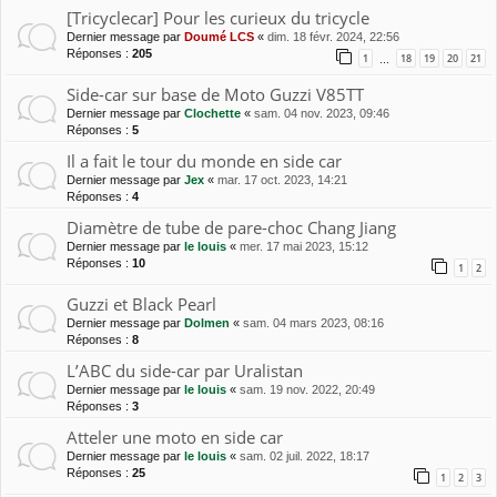
[Tricyclecar] Pour les curieux du tricycle
Dernier message par
Doumé LCS
«
dim. 18 févr. 2024, 22:56
Réponses :
205
1
18
19
20
21
…
Side-car sur base de Moto Guzzi V85TT
Dernier message par
Clochette
«
sam. 04 nov. 2023, 09:46
Réponses :
5
Il a fait le tour du monde en side car
Dernier message par
Jex
«
mar. 17 oct. 2023, 14:21
Réponses :
4
Diamètre de tube de pare-choc Chang Jiang
Dernier message par
le louis
«
mer. 17 mai 2023, 15:12
Réponses :
10
1
2
Guzzi et Black Pearl
Dernier message par
Dolmen
«
sam. 04 mars 2023, 08:16
Réponses :
8
L’ABC du side-car par Uralistan
Dernier message par
le louis
«
sam. 19 nov. 2022, 20:49
Réponses :
3
Atteler une moto en side car
Dernier message par
le louis
«
sam. 02 juil. 2022, 18:17
Réponses :
25
1
2
3