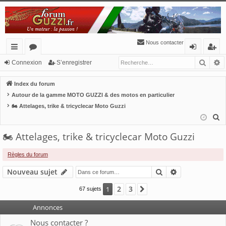
Nous contacter
Reche
R
cc
or
o
’e
Connexion
S’enregistrer
ès
u
n
nr
Index du forum
ra
m
ne
eg
Autour de la gamme MOTO GUZZI & des motos en particulier
🏍 Attelages, trike & tricyclecar Moto Guzzi
pi
s
xi
ist
R
de
o
re
e
🏍 Attelages, trike & tricyclecar Moto Guzzi
n
r
c
h
Règles du forum
e
Rechercher
Recherche av
Nouveau sujet
r
c
2
3
1
Suivante
67 sujets
h
Annonces
e
r
Nous contacter ?