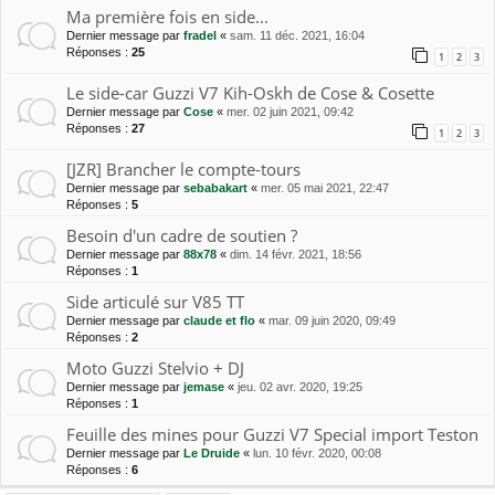
Ma première fois en side...
Dernier message par
fradel
«
sam. 11 déc. 2021, 16:04
Réponses :
25
1
2
3
Le side-car Guzzi V7 Kih-Oskh de Cose & Cosette
Dernier message par
Cose
«
mer. 02 juin 2021, 09:42
Réponses :
27
1
2
3
[JZR] Brancher le compte-tours
Dernier message par
sebabakart
«
mer. 05 mai 2021, 22:47
Réponses :
5
Besoin d'un cadre de soutien ?
Dernier message par
88x78
«
dim. 14 févr. 2021, 18:56
Réponses :
1
Side articulé sur V85 TT
Dernier message par
claude et flo
«
mar. 09 juin 2020, 09:49
Réponses :
2
Moto Guzzi Stelvio + DJ
Dernier message par
jemase
«
jeu. 02 avr. 2020, 19:25
Réponses :
1
Feuille des mines pour Guzzi V7 Special import Teston
Dernier message par
Le Druide
«
lun. 10 févr. 2020, 00:08
Réponses :
6