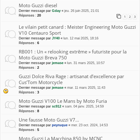
Moto Guzzi diesel
Dernier message par
Gday
«
jeu. 26 juin 2025, 21:01
Réponses :
20
1
2
3
Le vilain petit canard : Meister Engineering Moto Guzzi
V10 Centauro Sport
Dernier message par
JY40
«
lun. 12 mai 2025, 18:16
Réponses :
6
RB001 : Un « relooking extrême » futuriste pour la
Moto Guzzi Breva 750
Dernier message par
jemase
«
lun. 31 mars 2025, 10:57
Réponses :
2
Guzzi Dolce Riva Rage : artisanat d’excellence par
Cus’Tom Motorcycle
Dernier message par
jemase
«
mar. 11 mars 2025, 11:43
Réponses :
3
Moto Guzzi V100 Le Mans by Moto Furia
Dernier message par
sc912
«
sam. 04 janv. 2025, 14:59
Réponses :
8
Une fausse Moto Guzzi V7...
Dernier message par
peyruque
«
mer. 23 oct. 2024, 14:53
Réponses :
5
Moto Guzzi La Macchina 850 by MCNC