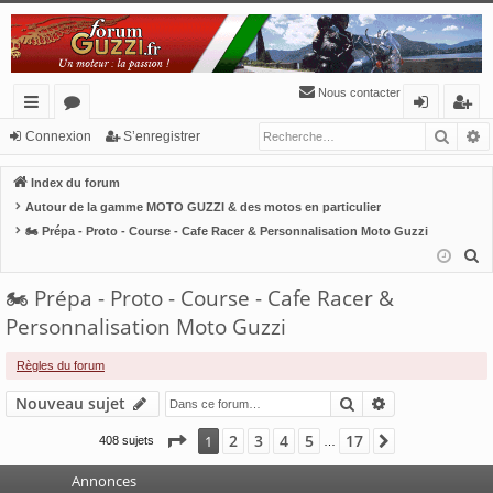
Nous contacter
Reche
R
cc
or
o
’e
Connexion
S’enregistrer
ès
u
n
nr
Index du forum
ra
m
ne
eg
Autour de la gamme MOTO GUZZI & des motos en particulier
🏍 Prépa - Proto - Course - Cafe Racer & Personnalisation Moto Guzzi
pi
s
xi
ist
R
de
o
re
e
🏍 Prépa - Proto - Course - Cafe Racer &
n
r
c
Personnalisation Moto Guzzi
h
e
Règles du forum
r
Rechercher
Recherche av
Nouveau sujet
c
h
Page
1
sur
17
2
3
4
5
17
1
Suivante
408 sujets
…
e
r
Annonces