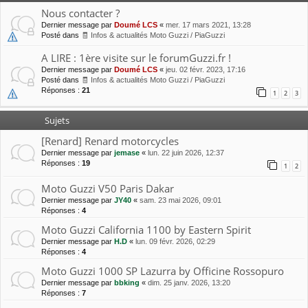
Nous contacter ?
Dernier message par
Doumé LCS
«
mer. 17 mars 2021, 13:28
Posté dans
🧾 Infos & actualités Moto Guzzi / PiaGuzzi
A LIRE : 1ère visite sur le forumGuzzi.fr !
Dernier message par
Doumé LCS
«
jeu. 02 févr. 2023, 17:16
Posté dans
🧾 Infos & actualités Moto Guzzi / PiaGuzzi
Réponses :
21
1
2
3
Sujets
[Renard] Renard motorcycles
Dernier message par
jemase
«
lun. 22 juin 2026, 12:37
Réponses :
19
1
2
Moto Guzzi V50 Paris Dakar
Dernier message par
JY40
«
sam. 23 mai 2026, 09:01
Réponses :
4
Moto Guzzi California 1100 by Eastern Spirit
Dernier message par
H.D
«
lun. 09 févr. 2026, 02:29
Réponses :
4
Moto Guzzi 1000 SP Lazurra by Officine Rossopuro
Dernier message par
bbking
«
dim. 25 janv. 2026, 13:20
Réponses :
7