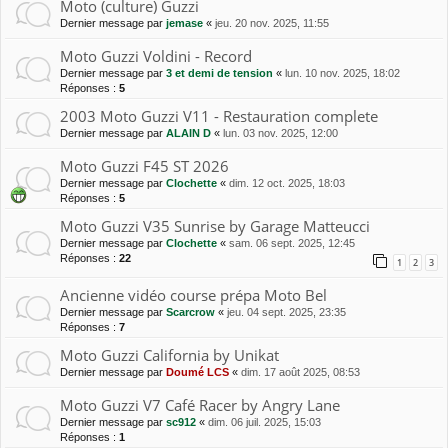
Moto (culture) Guzzi
Dernier message par
jemase
«
jeu. 20 nov. 2025, 11:55
Moto Guzzi Voldini - Record
Dernier message par
3 et demi de tension
«
lun. 10 nov. 2025, 18:02
Réponses :
5
2003 Moto Guzzi V11 - Restauration complete
Dernier message par
ALAIN D
«
lun. 03 nov. 2025, 12:00
Moto Guzzi F45 ST 2026
Dernier message par
Clochette
«
dim. 12 oct. 2025, 18:03
Réponses :
5
Moto Guzzi V35 Sunrise by Garage Matteucci
Dernier message par
Clochette
«
sam. 06 sept. 2025, 12:45
Réponses :
22
1
2
3
Ancienne vidéo course prépa Moto Bel
Dernier message par
Scarcrow
«
jeu. 04 sept. 2025, 23:35
Réponses :
7
Moto Guzzi California by Unikat
Dernier message par
Doumé LCS
«
dim. 17 août 2025, 08:53
Moto Guzzi V7 Café Racer by Angry Lane
Dernier message par
sc912
«
dim. 06 juil. 2025, 15:03
Réponses :
1