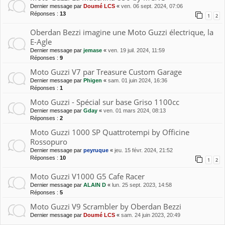
Dernier message par
Doumé LCS
«
ven. 06 sept. 2024, 07:06
Réponses :
13
1
2
Oberdan Bezzi imagine une Moto Guzzi électrique, la
E-Agle
Dernier message par
jemase
«
ven. 19 juil. 2024, 11:59
Réponses :
9
Moto Guzzi V7 par Treasure Custom Garage
Dernier message par
Phigen
«
sam. 01 juin 2024, 16:36
Réponses :
1
Moto Guzzi - Spécial sur base Griso 1100cc
Dernier message par
Gday
«
ven. 01 mars 2024, 08:13
Réponses :
2
Moto Guzzi 1000 SP Quattrotempi by Officine
Rossopuro
Dernier message par
peyruque
«
jeu. 15 févr. 2024, 21:52
Réponses :
10
1
2
Moto Guzzi V1000 G5 Cafe Racer
Dernier message par
ALAIN D
«
lun. 25 sept. 2023, 14:58
Réponses :
5
Moto Guzzi V9 Scrambler by Oberdan Bezzi
Dernier message par
Doumé LCS
«
sam. 24 juin 2023, 20:49