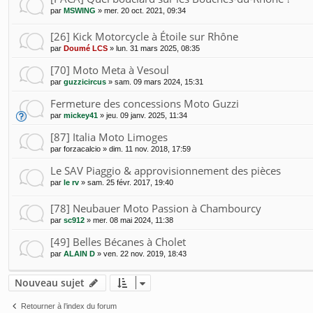
par
MSWING
»
mer. 20 oct. 2021, 09:34
[26] Kick Motorcycle à Étoile sur Rhône
par
Doumé LCS
»
lun. 31 mars 2025, 08:35
[70] Moto Meta à Vesoul
par
guzzicircus
»
sam. 09 mars 2024, 15:31
Fermeture des concessions Moto Guzzi
par
mickey41
»
jeu. 09 janv. 2025, 11:34
[87] Italia Moto Limoges
par
forzacalcio
»
dim. 11 nov. 2018, 17:59
Le SAV Piaggio & approvisionnement des pièces
par
le rv
»
sam. 25 févr. 2017, 19:40
[78] Neubauer Moto Passion à Chambourcy
par
sc912
»
mer. 08 mai 2024, 11:38
[49] Belles Bécanes à Cholet
par
ALAIN D
»
ven. 22 nov. 2019, 18:43
Nouveau sujet
Retourner à l’index du forum