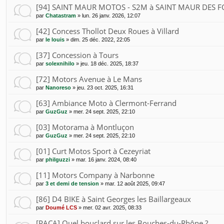
[94] SAINT MAUR MOTOS - S2M à SAINT MAUR DES F
par
Chatastram
»
lun. 26 janv. 2026, 12:07
[42] Concess Thollot Deux Roues à Villard
par
le louis
»
dim. 25 déc. 2022, 22:05
[37] Concession à Tours
par
solexnihilo
»
jeu. 18 déc. 2025, 18:37
[72] Motors Avenue à Le Mans
par
Nanoreso
»
jeu. 23 oct. 2025, 16:31
[63] Ambiance Moto à Clermont-Ferrand
par
GuzGuz
»
mer. 24 sept. 2025, 22:10
[03] Motorama à Montluçon
par
GuzGuz
»
mer. 24 sept. 2025, 22:10
[01] Curt Motos Sport à Cezeyriat
par
philguzzi
»
mar. 16 janv. 2024, 08:40
[11] Motors Company à Narbonne
par
3 et demi de tension
»
mar. 12 août 2025, 09:47
[86] D4 BIKE à Saint Georges les Baillargeaux
par
Doumé LCS
»
mer. 02 avr. 2025, 08:33
[PACA] Quel bouclard sur les Bouches-du-Rhône ?