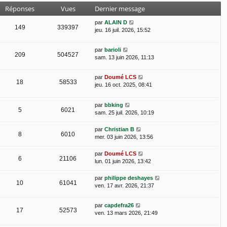
Réponses
Vues
Dernier message
par
ALAIN D
149
339397
jeu. 16 juil. 2026, 15:52
par
barioli
209
504527
sam. 13 juin 2026, 11:13
par
Doumé LCS
18
58533
jeu. 16 oct. 2025, 08:41
par
bbking
5
6021
sam. 25 juil. 2026, 10:19
par
Christian B
8
6010
mer. 03 juin 2026, 13:56
par
Doumé LCS
6
21106
lun. 01 juin 2026, 13:42
par
philippe deshayes
10
61041
ven. 17 avr. 2026, 21:37
par
capdefra26
17
52573
ven. 13 mars 2026, 21:49