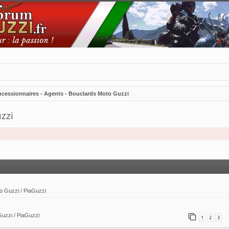
ncessionnaires - Agents - Bouclards Moto Guzzi
zzi
vancée
to Guzzi / PiaGuzzi
Guzzi / PiaGuzzi
1
2
3