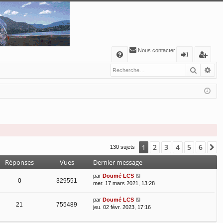
Nous contacter
A
Recher
Re
FA
o
’e
Q
n
nr
ne
eg
xi
ist
o
re
n
r
2
3
4
5
6
1
S
130 sujets
Réponses
Vues
Dernier message
par
Doumé LCS
0
329551
mer. 17 mars 2021, 13:28
par
Doumé LCS
21
755489
jeu. 02 févr. 2023, 17:16