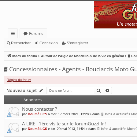
Forums
cc
Rechercher
Connexion
S’enregistrer
ès
Index du forum
Autour de l'Aigle de Mandello & de la vie en général
🛢 Co
ra
🛢 Concessionnaires - Agents - Bouclards Moto Gu
pi
de
Règles du forum
Rechercher
Recherche a
Nouveau sujet
Annonces
Nous contacter ?
par
Doumé LCS
»
mer. 17 mars 2021, 13:28
» dans
🧾 Infos & actualités Mo
A LIRE : 1ère visite sur le forumGuzzi.fr !
par
Doumé LCS
»
lun. 20 mai 2013, 11:54
» dans
🧾 Infos & actualités Moto 