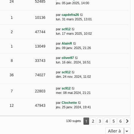
24
52485
jeu. 05 juin 2025, 14:00
par
capdefra26
1
10136
lun. 31 mars 2025, 13:01
par
sc912
2
47744
lun. 17 mars 2025, 10:02
par
AlainR
1
13049
jeu. 09 janv. 2025, 21:26
par
oliver87
8
33743
lun. 16 déc. 2024, 16:51
par
sc912
36
74027
dim. 24 nov. 2024, 11:02
par
sc912
7
22803
mer. 08 mai 2024, 21:21
par
Clochette
12
47943
jeu. 25 janv. 2024, 19:41
2
3
4
5
6
1
S
130 sujets
Aller à