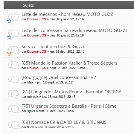
Sujets
Liste de mécanos - hors réseau MOTO GUZZI
par
Doumé LCS
»
dim. 10 juin 2012, 12:16
Liste des concessionnaires du réseau MOTO GUZZI
par
Doumé LCS
»
dim. 10 juin 2012, 12:16
Service client de chez PiaGuzzi
par
Doumé LCS
»
jeu. 21 déc. 2017, 22:46
[85] Mandello Passion Atelier à Treize-Septiers
par
Doumé LCS
»
sam. 29 oct. 2022, 23:54
[Bourgogne] Quel concessionnaire ?
par
Max
»
jeu. 12 sept. 2013, 20:12
[81] Languedoc Motos Renov - Barnabé ORTEGA
par
tobrouk
»
jeu. 16 mai 2013, 22:43
[75] Urgence Scooters à Bastille - Paris 16ème
par
sylv1
»
dim. 03 déc. 2023, 20:07
[69] Nomade 69 à DARDILLY & BRIGNAIS
par
fluch
»
ven. 08 août 2014, 22:16