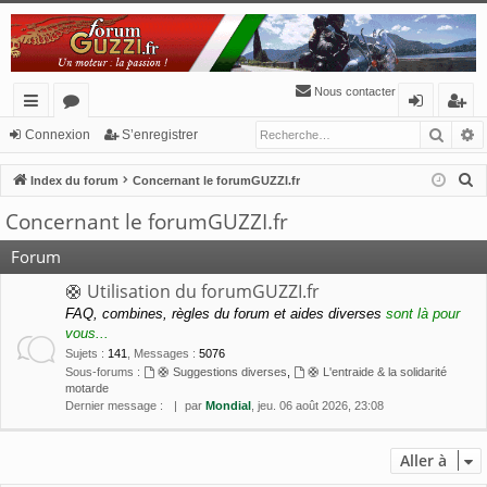
Nous contacter
Reche
R
cc
or
o
’e
Connexion
S’enregistrer
ès
u
n
nr
R
Index du forum
Concernant le forumGUZZI.fr
ra
m
ne
eg
e
Concernant le forumGUZZI.fr
c
pi
s
xi
ist
h
Forum
de
o
re
e
🛟 Utilisation du forumGUZZI.fr
n
r
r
FAQ, combines, règles du forum et aides diverses
sont là pour
c
vous...
h
Sujets
:
141
,
Messages
:
5076
e
Sous-forums :
🛟 Suggestions diverses
,
🛟 L'entraide & la solidarité
motarde
r
Dernier message :
par
Mondial
, jeu. 06 août 2026, 23:08
Aller à