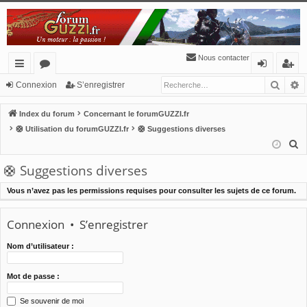
Nous contacter
Reche
R
cc
or
o
’e
Connexion
S’enregistrer
ès
u
n
nr
Index du forum
Concernant le forumGUZZI.fr
ra
m
ne
eg
🛟 Utilisation du forumGUZZI.fr
🛟 Suggestions diverses
R
pi
s
xi
ist
e
🛟 Suggestions diverses
de
o
re
c
n
r
h
Vous n’avez pas les permissions requises pour consulter les sujets de ce forum.
e
r
Connexion
•
S’enregistrer
c
Nom d’utilisateur :
h
e
Mot de passe :
r
Se souvenir de moi