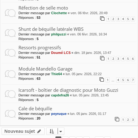
Réfection de selle moto
Dernier message par
Clochette
«
ven. 06 févr. 2026, 20:49
Réponses :
53
1
2
3
4
5
6
Shunt de béquille latérale WBS
Dernier message par
philguzzi
«
ven. 06 févr. 2026, 16:34
Réponses :
5
Ressorts progressifs
Dernier message par
Doumé LCS
«
dim. 18 janv. 2026, 13:47
Réponses :
51
1
2
3
4
5
6
Module Mandello Garage
Dernier message par
Thie64
«
lun. 05 janv. 2026, 22:22
Réponses :
63
1
4
5
6
7
…
Icarsoft - boîtier de diagnostic pour Moto Guzzi
Dernier message par
capdefra26
«
lun. 05 janv. 2026, 13:45
Réponses :
5
Cale de béquille
Dernier message par
peyruque
«
lun. 05 janv. 2026, 01:17
Réponses :
20
1
2
3
Nouveau sujet