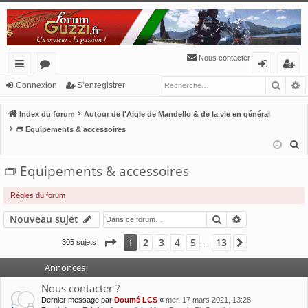
Nous contacter
Reche
R
cc
or
o
’e
Connexion
S’enregistrer
ès
u
n
nr
Index du forum
Autour de l'Aigle de Mandello & de la vie en général
ra
m
ne
eg
👝 Equipements & accessoires
R
pi
s
xi
ist
e
👝 Equipements & accessoires
de
o
re
c
n
r
h
Règles du forum
e
Rechercher
Recherche av
Nouveau sujet
r
c
Page
1
sur
13
2
3
4
5
13
1
Suivante
305 sujets
…
h
Annonces
e
r
Nous contacter ?
Dernier message par
Doumé LCS
«
mer. 17 mars 2021, 13:28