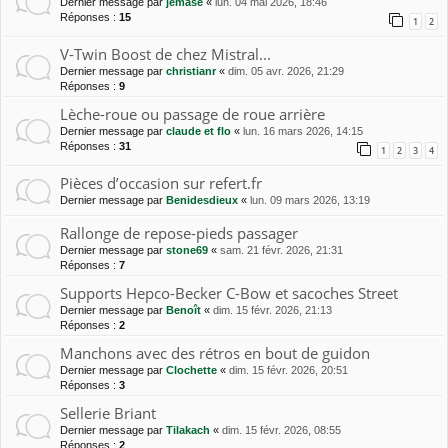
Dernier message par
jemase
«
lun. 04 mai 2026, 18:46
Réponses :
15
1
2
V-Twin Boost de chez Mistral...
Dernier message par
christianr
«
dim. 05 avr. 2026, 21:29
Réponses :
9
Lèche-roue ou passage de roue arrière
Dernier message par
claude et flo
«
lun. 16 mars 2026, 14:15
Réponses :
31
1
2
3
4
Pièces d’occasion sur refert.fr
Dernier message par
Benidesdieux
«
lun. 09 mars 2026, 13:19
Rallonge de repose-pieds passager
Dernier message par
stone69
«
sam. 21 févr. 2026, 21:31
Réponses :
7
Supports Hepco-Becker C-Bow et sacoches Street
Dernier message par
Benoît
«
dim. 15 févr. 2026, 21:13
Réponses :
2
Manchons avec des rétros en bout de guidon
Dernier message par
Clochette
«
dim. 15 févr. 2026, 20:51
Réponses :
3
Sellerie Briant
Dernier message par
Tilakach
«
dim. 15 févr. 2026, 08:55
Réponses :
2