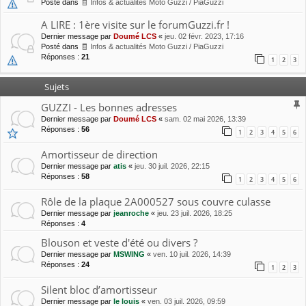
Posté dans
🧾 Infos & actualités Moto Guzzi / PiaGuzzi
A LIRE : 1ère visite sur le forumGuzzi.fr !
Dernier message par
Doumé LCS
«
jeu. 02 févr. 2023, 17:16
Posté dans
🧾 Infos & actualités Moto Guzzi / PiaGuzzi
Réponses :
21
1
2
3
Sujets
GUZZI - Les bonnes adresses
Dernier message par
Doumé LCS
«
sam. 02 mai 2026, 13:39
Réponses :
56
1
2
3
4
5
6
Amortisseur de direction
Dernier message par
atis
«
jeu. 30 juil. 2026, 22:15
Réponses :
58
1
2
3
4
5
6
Rôle de la plaque 2A000527 sous couvre culasse
Dernier message par
jeanroche
«
jeu. 23 juil. 2026, 18:25
Réponses :
4
Blouson et veste d'été ou divers ?
Dernier message par
MSWING
«
ven. 10 juil. 2026, 14:39
Réponses :
24
1
2
3
Silent bloc d’amortisseur
Dernier message par
le louis
«
ven. 03 juil. 2026, 09:59