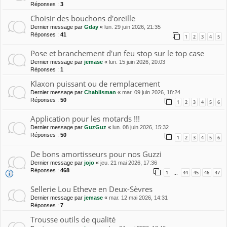
Réponses :
3
Choisir des bouchons d'oreille
Dernier message par
Gday
«
lun. 29 juin 2026, 21:35
Réponses :
41
1
2
3
4
5
Pose et branchement d'un feu stop sur le top case
Dernier message par
jemase
«
lun. 15 juin 2026, 20:03
Réponses :
1
Klaxon puissant ou de remplacement
Dernier message par
Chablisman
«
mar. 09 juin 2026, 18:24
Réponses :
50
1
2
3
4
5
6
Application pour les motards !!!
Dernier message par
GuzGuz
«
lun. 08 juin 2026, 15:32
Réponses :
50
1
2
3
4
5
6
De bons amortisseurs pour nos Guzzi
Dernier message par
jojo
«
jeu. 21 mai 2026, 17:36
Réponses :
468
1
44
45
46
47
…
Sellerie Lou Etheve en Deux-Sèvres
Dernier message par
jemase
«
mar. 12 mai 2026, 14:31
Réponses :
7
Trousse outils de qualité