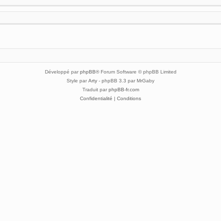
Développé par
phpBB
® Forum Software © phpBB Limited
Style par
Arty
- phpBB 3.3 par MrGaby
Traduit par
phpBB-fr.com
Confidentialité
|
Conditions