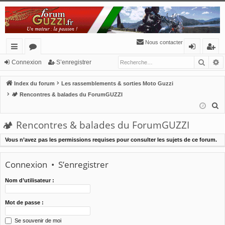
Nous contacter
Reche
R
cc
or
o
’e
Connexion
S’enregistrer
ès
u
n
nr
Index du forum
Les rassemblements & sorties Moto Guzzi
ra
m
ne
eg
🏕 Rencontres & balades du ForumGUZZI
R
pi
s
xi
ist
e
🏕 Rencontres & balades du ForumGUZZI
de
o
re
c
n
r
h
Vous n’avez pas les permissions requises pour consulter les sujets de ce forum.
e
r
Connexion
•
S’enregistrer
c
Nom d’utilisateur :
h
e
Mot de passe :
r
Se souvenir de moi