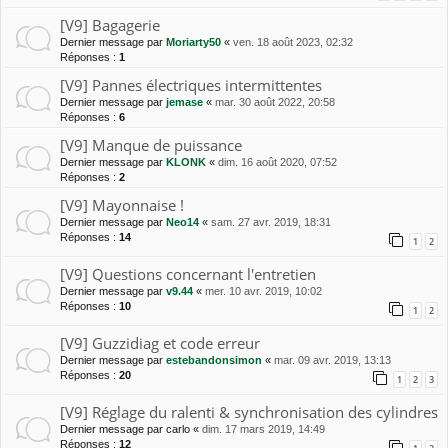
[V9] Bagagerie
Dernier message par
Moriarty50
«
ven. 18 août 2023, 02:32
Réponses :
1
[V9] Pannes électriques intermittentes
Dernier message par
jemase
«
mar. 30 août 2022, 20:58
Réponses :
6
[V9] Manque de puissance
Dernier message par
KLONK
«
dim. 16 août 2020, 07:52
Réponses :
2
[V9] Mayonnaise !
Dernier message par
Neo14
«
sam. 27 avr. 2019, 18:31
Réponses :
14
1
2
[V9] Questions concernant l'entretien
Dernier message par
v9.44
«
mer. 10 avr. 2019, 10:02
Réponses :
10
1
2
[V9] Guzzidiag et code erreur
Dernier message par
estebandonsimon
«
mar. 09 avr. 2019, 13:13
Réponses :
20
1
2
3
[V9] Réglage du ralenti & synchronisation des cylindres
Dernier message par
carlo
«
dim. 17 mars 2019, 14:49
Réponses :
12