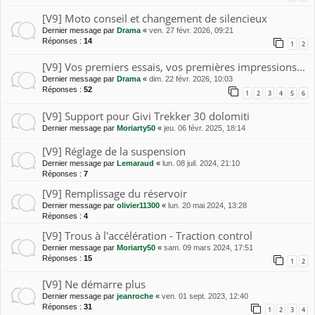
[V9] Moto conseil et changement de silencieux
Dernier message par
Drama
«
ven. 27 févr. 2026, 09:21
Réponses :
14
1
2
[V9] Vos premiers essais, vos premières impressions...
Dernier message par
Drama
«
dim. 22 févr. 2026, 10:03
Réponses :
52
1
2
3
4
5
6
[V9] Support pour Givi Trekker 30 dolomiti
Dernier message par
Moriarty50
«
jeu. 06 févr. 2025, 18:14
[V9] Réglage de la suspension
Dernier message par
Lemaraud
«
lun. 08 juil. 2024, 21:10
Réponses :
7
[V9] Remplissage du réservoir
Dernier message par
olivier11300
«
lun. 20 mai 2024, 13:28
Réponses :
4
[V9] Trous à l'accélération - Traction control
Dernier message par
Moriarty50
«
sam. 09 mars 2024, 17:51
Réponses :
15
1
2
[V9] Ne démarre plus
Dernier message par
jeanroche
«
ven. 01 sept. 2023, 12:40
Réponses :
31
1
2
3
4