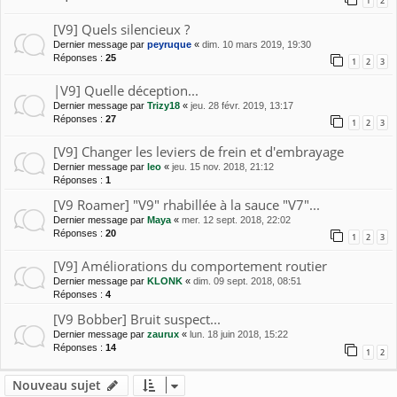
1
2
[V9] Quels silencieux ?
Dernier message par
peyruque
«
dim. 10 mars 2019, 19:30
Réponses :
25
1
2
3
|V9] Quelle déception...
Dernier message par
Trizy18
«
jeu. 28 févr. 2019, 13:17
Réponses :
27
1
2
3
[V9] Changer les leviers de frein et d'embrayage
Dernier message par
leo
«
jeu. 15 nov. 2018, 21:12
Réponses :
1
[V9 Roamer] "V9" rhabillée à la sauce "V7"...
Dernier message par
Maya
«
mer. 12 sept. 2018, 22:02
Réponses :
20
1
2
3
[V9] Améliorations du comportement routier
Dernier message par
KLONK
«
dim. 09 sept. 2018, 08:51
Réponses :
4
[V9 Bobber] Bruit suspect...
Dernier message par
zaurux
«
lun. 18 juin 2018, 15:22
Réponses :
14
1
2
Nouveau sujet