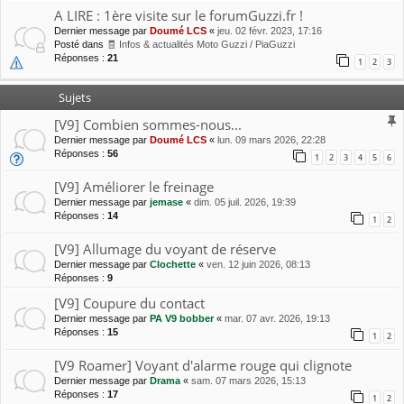
A LIRE : 1ère visite sur le forumGuzzi.fr !
Dernier message par
Doumé LCS
«
jeu. 02 févr. 2023, 17:16
Posté dans
🧾 Infos & actualités Moto Guzzi / PiaGuzzi
Réponses :
21
1
2
3
Sujets
[V9] Combien sommes-nous...
Dernier message par
Doumé LCS
«
lun. 09 mars 2026, 22:28
Réponses :
56
1
2
3
4
5
6
[V9] Améliorer le freinage
Dernier message par
jemase
«
dim. 05 juil. 2026, 19:39
Réponses :
14
1
2
[V9] Allumage du voyant de réserve
Dernier message par
Clochette
«
ven. 12 juin 2026, 08:13
Réponses :
9
[V9] Coupure du contact
Dernier message par
PA V9 bobber
«
mar. 07 avr. 2026, 19:13
Réponses :
15
1
2
[V9 Roamer] Voyant d'alarme rouge qui clignote
Dernier message par
Drama
«
sam. 07 mars 2026, 15:13
Réponses :
17
1
2