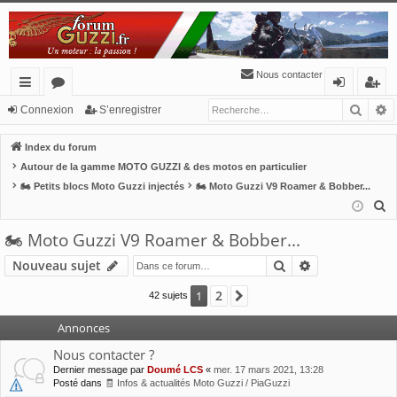
Nous contacter
Reche
R
cc
or
o
’e
Connexion
S’enregistrer
ès
u
n
nr
Index du forum
ra
m
ne
eg
Autour de la gamme MOTO GUZZI & des motos en particulier
🏍 Petits blocs Moto Guzzi injectés
🏍 Moto Guzzi V9 Roamer & Bobber...
pi
s
xi
ist
R
de
o
re
e
🏍 Moto Guzzi V9 Roamer & Bobber...
n
r
c
Rechercher
Recherche av
Nouveau sujet
h
e
2
1
Suivante
42 sujets
r
c
Annonces
h
Nous contacter ?
e
Dernier message par
Doumé LCS
«
mer. 17 mars 2021, 13:28
r
Posté dans
🧾 Infos & actualités Moto Guzzi / PiaGuzzi