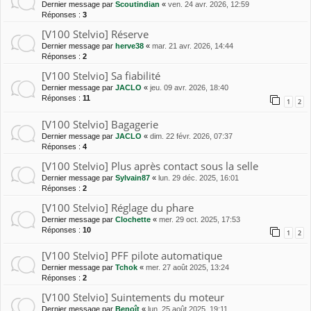
Dernier message par
Scoutindian
«
ven. 24 avr. 2026, 12:59
Réponses :
3
[V100 Stelvio] Réserve
Dernier message par
herve38
«
mar. 21 avr. 2026, 14:44
Réponses :
2
[V100 Stelvio] Sa fiabilité
Dernier message par
JACLO
«
jeu. 09 avr. 2026, 18:40
Réponses :
11
1
2
[V100 Stelvio] Bagagerie
Dernier message par
JACLO
«
dim. 22 févr. 2026, 07:37
Réponses :
4
[V100 Stelvio] Plus après contact sous la selle
Dernier message par
Sylvain87
«
lun. 29 déc. 2025, 16:01
Réponses :
2
[V100 Stelvio] Réglage du phare
Dernier message par
Clochette
«
mer. 29 oct. 2025, 17:53
Réponses :
10
1
2
[V100 Stelvio] PFF pilote automatique
Dernier message par
Tchok
«
mer. 27 août 2025, 13:24
Réponses :
2
[V100 Stelvio] Suintements du moteur
Dernier message par
Benoît
«
lun. 25 août 2025, 19:11