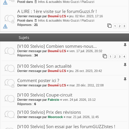
r
Posté dans
🧾 Infos & actualités Moto Guzzi / PiaGuzzi
A LIRE : 1ère visite sur le forumGuzzi.fr !
Dernier message par
Doumé LCS
«
jeu. 02 févr. 2023, 17:16
Posté dans
🧾 Infos & actualités Moto Guzzi / PiaGuzzi
Réponses :
21
1
2
3
Sujets
[V100 Stelvio] Combien sommes-nous...
Dernier message par
Doumé LCS
«
ven. 17 juil. 2026, 20:32
Réponses :
34
1
2
3
4
[V100 Stelvio] Son actualité
Dernier message par
Doumé LCS
«
jeu. 26 oct. 2023, 20:42
Comment poster ici ?
Dernier message par
Doumé LCS
«
mar. 20 déc. 2011, 22:08
[V100 Stelvio] Coupe-circuit
Dernier message par
Fabrzio
«
ven. 24 juil. 2026, 15:12
Réponses :
6
[V100 Stelvio] Prix des révisions
Dernier message par
Moorcock
«
mar. 21 juil. 2026, 11:45
[V100 Stelvio] Son essai par les forumGUZZIstes !