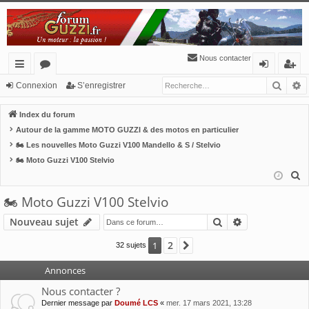
Nous contacter
Reche
R
cc
or
o
’e
Connexion
S’enregistrer
ès
u
n
nr
Index du forum
ra
m
ne
eg
Autour de la gamme MOTO GUZZI & des motos en particulier
🏍 Les nouvelles Moto Guzzi V100 Mandello & S / Stelvio
pi
s
xi
ist
🏍 Moto Guzzi V100 Stelvio
de
o
re
R
n
r
e
🏍 Moto Guzzi V100 Stelvio
c
Rechercher
Recherche av
Nouveau sujet
h
e
2
1
Suivante
32 sujets
r
c
Annonces
h
Nous contacter ?
e
Dernier message par
Doumé LCS
«
mer. 17 mars 2021, 13:28