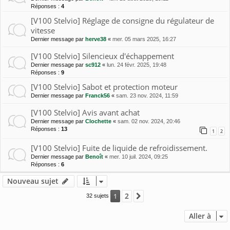
Réponses :
4
[V100 Stelvio] Réglage de consigne du régulateur de
vitesse
Dernier message par
herve38
«
mer. 05 mars 2025, 16:27
[V100 Stelvio] Silencieux d'échappement
Dernier message par
sc912
«
lun. 24 févr. 2025, 19:48
Réponses :
9
[V100 Stelvio] Sabot et protection moteur
Dernier message par
Franck56
«
sam. 23 nov. 2024, 11:59
[V100 Stelvio] Avis avant achat
Dernier message par
Clochette
«
sam. 02 nov. 2024, 20:46
Réponses :
13
1
2
[V100 Stelvio] Fuite de liquide de refroidissement.
Dernier message par
Benoît
«
mer. 10 juil. 2024, 09:25
Réponses :
6
Nouveau sujet
2
1
Suivante
32 sujets
Aller à