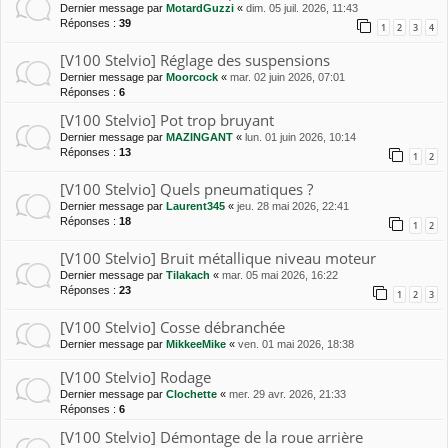
Dernier message par
MotardGuzzi
«
dim. 05 juil. 2026, 11:43
Réponses :
39
1
2
3
4
[V100 Stelvio] Réglage des suspensions
Dernier message par
Moorcock
«
mar. 02 juin 2026, 07:01
Réponses :
6
[V100 Stelvio] Pot trop bruyant
Dernier message par
MAZINGANT
«
lun. 01 juin 2026, 10:14
Réponses :
13
1
2
[V100 Stelvio] Quels pneumatiques ?
Dernier message par
Laurent345
«
jeu. 28 mai 2026, 22:41
Réponses :
18
1
2
[V100 Stelvio] Bruit métallique niveau moteur
Dernier message par
Tilakach
«
mar. 05 mai 2026, 16:22
Réponses :
23
1
2
3
[V100 Stelvio] Cosse débranchée
Dernier message par
MikkeeMike
«
ven. 01 mai 2026, 18:38
[V100 Stelvio] Rodage
Dernier message par
Clochette
«
mer. 29 avr. 2026, 21:33
Réponses :
6
[V100 Stelvio] Démontage de la roue arrière