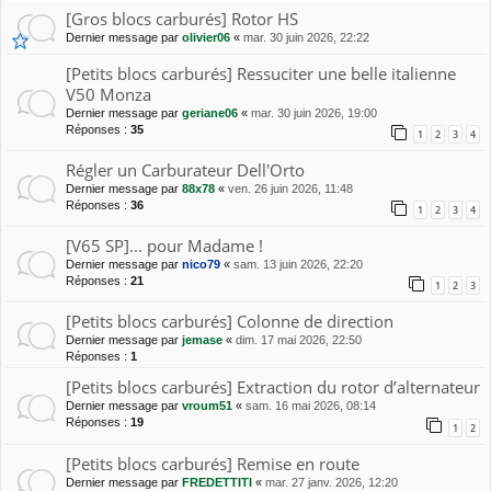
[Gros blocs carburés] Rotor HS
Dernier message par
olivier06
«
mar. 30 juin 2026, 22:22
[Petits blocs carburés] Ressuciter une belle italienne
V50 Monza
Dernier message par
geriane06
«
mar. 30 juin 2026, 19:00
Réponses :
35
1
2
3
4
Régler un Carburateur Dell'Orto
Dernier message par
88x78
«
ven. 26 juin 2026, 11:48
Réponses :
36
1
2
3
4
[V65 SP]... pour Madame !
Dernier message par
nico79
«
sam. 13 juin 2026, 22:20
Réponses :
21
1
2
3
[Petits blocs carburés] Colonne de direction
Dernier message par
jemase
«
dim. 17 mai 2026, 22:50
Réponses :
1
[Petits blocs carburés] Extraction du rotor d’alternateur
Dernier message par
vroum51
«
sam. 16 mai 2026, 08:14
Réponses :
19
1
2
[Petits blocs carburés] Remise en route
Dernier message par
FREDETTITI
«
mar. 27 janv. 2026, 12:20