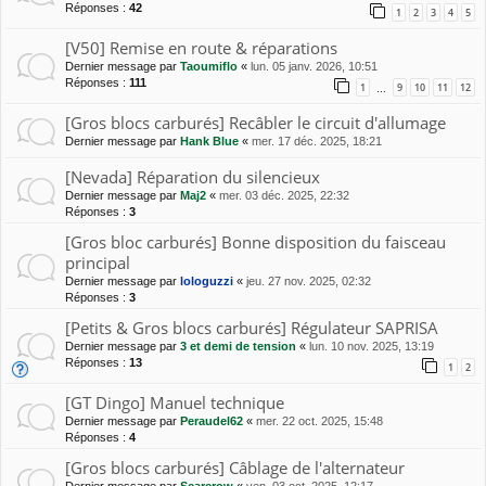
Réponses :
42
1
2
3
4
5
[V50] Remise en route & réparations
Dernier message par
Taoumiflo
«
lun. 05 janv. 2026, 10:51
Réponses :
111
1
9
10
11
12
…
[Gros blocs carburés] Recâbler le circuit d'allumage
Dernier message par
Hank Blue
«
mer. 17 déc. 2025, 18:21
[Nevada] Réparation du silencieux
Dernier message par
Maj2
«
mer. 03 déc. 2025, 22:32
Réponses :
3
[Gros bloc carburés] Bonne disposition du faisceau
principal
Dernier message par
lologuzzi
«
jeu. 27 nov. 2025, 02:32
Réponses :
3
[Petits & Gros blocs carburés] Régulateur SAPRISA
Dernier message par
3 et demi de tension
«
lun. 10 nov. 2025, 13:19
Réponses :
13
1
2
[GT Dingo] Manuel technique
Dernier message par
Peraudel62
«
mer. 22 oct. 2025, 15:48
Réponses :
4
[Gros blocs carburés] Câblage de l'alternateur
Dernier message par
Scarcrow
«
ven. 03 oct. 2025, 12:17