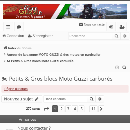
Nous contacter
Reche
R
cc
or
o
’e
Connexion
S’enregistrer
ès
u
n
nr
Index du forum
ra
m
ne
eg
Autour de la gamme MOTO GUZZI & des motos en particulier
🏍 Petits & Gros blocs Moto Guzzi carburés
pi
s
xi
ist
R
de
o
re
e
🏍 Petits & Gros blocs Moto Guzzi carburés
n
r
c
h
Règles du forum
e
Rechercher
Recherche av
Nouveau sujet
r
c
Page
1
sur
11
2
3
4
5
11
1
Suivante
270 sujets
…
h
Annonces
e
r
Nous contacter ?