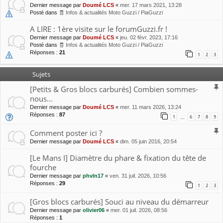
Dernier message par
Doumé LCS
«
mer. 17 mars 2021, 13:28
Posté dans
🧾 Infos & actualités Moto Guzzi / PiaGuzzi
A LIRE : 1ère visite sur le forumGuzzi.fr !
Dernier message par
Doumé LCS
«
jeu. 02 févr. 2023, 17:16
Posté dans
🧾 Infos & actualités Moto Guzzi / PiaGuzzi
Réponses :
21
1
2
3
Sujets
[Petits & Gros blocs carburés] Combien sommes-
nous...
Dernier message par
Doumé LCS
«
mer. 11 mars 2026, 13:24
Réponses :
87
1
6
7
8
9
…
Comment poster ici ?
Dernier message par
Doumé LCS
«
dim. 05 juin 2016, 20:54
[Le Mans I] Diamètre du phare & fixation du tête de
fourche
Dernier message par
phvln17
«
ven. 31 juil. 2026, 10:56
Réponses :
29
1
2
3
[Gros blocs carburés] Souci au niveau du démarreur
Dernier message par
olivier06
«
mer. 01 juil. 2026, 08:56
Réponses :
1