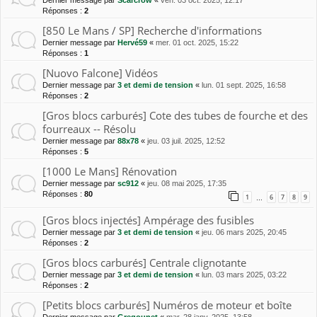
Réponses :
2
[850 Le Mans / SP] Recherche d'informations
Dernier message par
Hervé59
«
mer. 01 oct. 2025, 15:22
Réponses :
1
[Nuovo Falcone] Vidéos
Dernier message par
3 et demi de tension
«
lun. 01 sept. 2025, 16:58
Réponses :
2
[Gros blocs carburés] Cote des tubes de fourche et des
fourreaux -- Résolu
Dernier message par
88x78
«
jeu. 03 juil. 2025, 12:52
Réponses :
5
[1000 Le Mans] Rénovation
Dernier message par
sc912
«
jeu. 08 mai 2025, 17:35
Réponses :
80
1
6
7
8
9
…
[Gros blocs injectés] Ampérage des fusibles
Dernier message par
3 et demi de tension
«
jeu. 06 mars 2025, 20:45
Réponses :
2
[Gros blocs carburés] Centrale clignotante
Dernier message par
3 et demi de tension
«
lun. 03 mars 2025, 03:22
Réponses :
2
[Petits blocs carburés] Numéros de moteur et boîte
Dernier message par
Gregounet
«
mar. 28 janv. 2025, 13:58