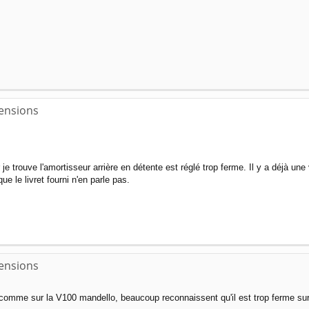
pensions
r je trouve l'amortisseur arrière en détente est réglé trop ferme. Il y a déjà u
e le livret fourni n'en parle pas.
pensions
comme sur la V100 mandello, beaucoup reconnaissent qu'il est trop ferme sur m