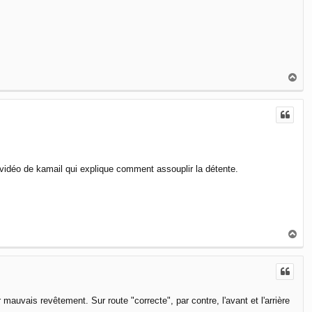
H
a
u
t
ne vidéo de kamail qui explique comment assouplir la détente.
H
a
u
t
auvais revêtement. Sur route "correcte", par contre, l'avant et l'arrière