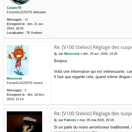
a
Casper78
g
ForumGUZZISTE débutant
e
Messages :
18
Enregistré le :
dim. 21 avr.
2024, 18:42
Localisation :
78 Yvelines
Re: [V100 Stelvio] Réglage des sus
M
par
Moorcock
»
dim. 26 avr. 2026, 14:39
e
Bonjour,
s
s
a
Voilà une information qui est intéressante, ca
g
Il faut que regarde cela, quand même dingue qu
Moorcock
e
ForumGUZZISTE novice
Messages :
9
Enregistré le :
dim. 18 févr.
2024, 13:14
Re: [V100 Stelvio] Réglage des sus
M
par
Fabrzio
»
mar. 05 mai 2026, 20:18
e
Si on parle du mono amortisseur traditionnel, 
s