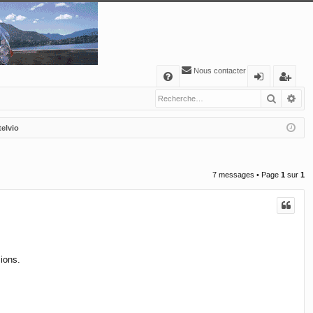
Nous contacter
A
Recher
Re
FA
o
’e
Q
n
nr
elvio
ne
eg
xi
ist
7 messages • Page
1
sur
1
o
re
n
r
sions.