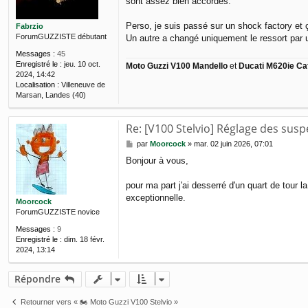
sont assez bien accordés.
s
a
g
Perso, je suis passé sur un shock factory et 
Fabrzio
e
ForumGUZZISTE débutant
Un autre a changé uniquement le ressort par u
Messages :
45
Enregistré le :
jeu. 10 oct.
Moto Guzzi V100 Mandello
et
Ducati M620ie Ca
2024, 14:42
Localisation :
Villeneuve de
Marsan, Landes (40)
Re: [V100 Stelvio] Réglage des sus
M
par
Moorcock
»
mar. 02 juin 2026, 07:01
e
Bonjour à vous,
s
s
a
pour ma part j'ai desserré d'un quart de tour 
g
exceptionnelle.
Moorcock
e
ForumGUZZISTE novice
Messages :
9
Enregistré le :
dim. 18 févr.
2024, 13:14
Répondre
Retourner vers « 🏍 Moto Guzzi V100 Stelvio »