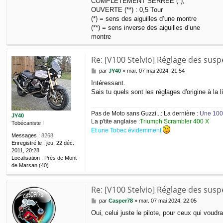
COMPLÈTEMENT SERRÉE (*),
OUVERTE (**) : 0,5 Tour
(*) = sens des aiguilles d’une montre
(**) = sens inverse des aiguilles d’une
montre
Re: [V100 Stelvio] Réglage des sus
M
par
JY40
»
mar. 07 mai 2024, 21:54
e
Intéressant.
s
Sais tu quels sont les réglages d'origine à la l
s
a
g
Pas de Moto sans Guzzi...: La dernière :
Une 100
e
JY40
La p'tite anglaise :
Triumph Scrambler 400 X
Tobécaniste !
Et une Tobec évidemment
Messages :
8268
Enregistré le :
jeu. 22 déc.
2011, 20:28
Localisation :
Près de Mont
de Marsan (40)
Re: [V100 Stelvio] Réglage des sus
M
par
Casper78
»
mar. 07 mai 2024, 22:05
e
Oui, celui juste le pilote, pour ceux qui voud
s
s