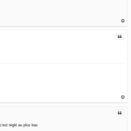
H
a
u
t
H
a
u
t
c'est réglé au plus bas