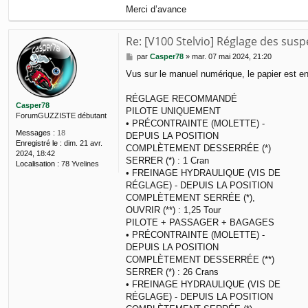
Merci d’avance
Re: [V100 Stelvio] Réglage des sus
M
par
Casper78
»
mar. 07 mai 2024, 21:20
e
Vus sur le manuel numérique, le papier est e
s
s
a
RÉGLAGE RECOMMANDÉ
Casper78
g
PILOTE UNIQUEMENT
ForumGUZZISTE débutant
e
• PRÉCONTRAINTE (MOLETTE) -
Messages :
18
DEPUIS LA POSITION
Enregistré le :
dim. 21 avr.
COMPLÈTEMENT DESSERRÉE (*)
2024, 18:42
SERRER (*) : 1 Cran
Localisation :
78 Yvelines
• FREINAGE HYDRAULIQUE (VIS DE
RÉGLAGE) - DEPUIS LA POSITION
COMPLÈTEMENT SERRÉE (*),
OUVRIR (**) : 1,25 Tour
PILOTE + PASSAGER + BAGAGES
• PRÉCONTRAINTE (MOLETTE) -
DEPUIS LA POSITION
COMPLÈTEMENT DESSERRÉE (**)
SERRER (*) : 26 Crans
• FREINAGE HYDRAULIQUE (VIS DE
RÉGLAGE) - DEPUIS LA POSITION