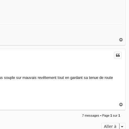
H
a
u
t
o plus souple sur mauvais revêtement tout en gardant sa tenue de route
H
a
u
7 messages • Page
1
sur
1
t
Aller à