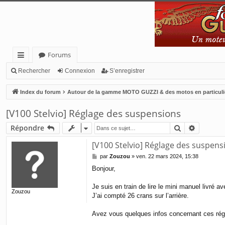
Forums
cc
Rechercher
Connexion
S’enregistrer
ès
Index du forum
Autour de la gamme MOTO GUZZI & des motos en particuli
ra
[V100 Stelvio] Réglage des suspensions
pi
Rechercher
Recherc
Répondre
de
[V100 Stelvio] Réglage des suspens
M
par
Zouzou
»
ven. 22 mars 2024, 15:38
e
Bonjour,
s
s
a
Je suis en train de lire le mini manuel livré 
Zouzou
g
J’ai compté 26 crans sur l’arrière.
e
Avez vous quelques infos concernant ces régl